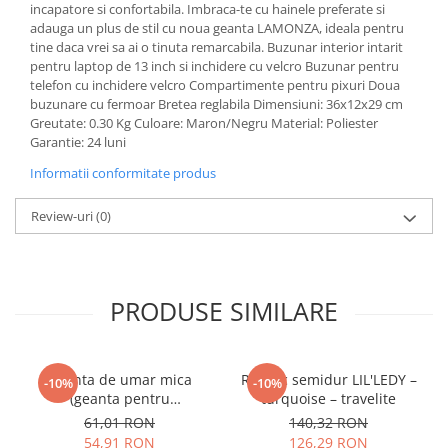
incapatore si confortabila. Imbraca-te cu hainele preferate si
adauga un plus de stil cu noua geanta LAMONZA, ideala pentru
tine daca vrei sa ai o tinuta remarcabila. Buzunar interior intarit
pentru laptop de 13 inch si inchidere cu velcro Buzunar pentru
telefon cu inchidere velcro Compartimente pentru pixuri Doua
buzunare cu fermoar Bretea reglabila Dimensiuni: 36x12x29 cm
Greutate: 0.30 Kg Culoare: Maron/Negru Material: Poliester
Garantie: 24 luni
Informatii conformitate produs
Review-uri
(0)
PRODUSE SIMILARE
Geanta de umar mica
Rucsac semidur LIL'LEDY –
-10%
-10%
(geanta pentru
turquoise – travelite
gustare)Travelite– Eroii
61,01 RON
140,32 RON
Orasului
54,91 RON
126,29 RON