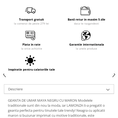
Transport gratuit
Banii retur in maxim 5 zile
la comenzi de peste 279 lei
daca te razgandesti
Plata in rate
Garantie internationala
la orice achizitie
la unele produse
Inspiratie pentru calatoriile tale
Descriere
GEANTA DE UMAR MAYA NEGRU CU MARON Modelele
traditionale sunt din nou la moda, iar LAMONZA ti-a pregatit o
geanta perfecta pentru tinutele tale trendy! Neagra cu aplicatii
maron si buzunar imprimat cu motive traditionale, este