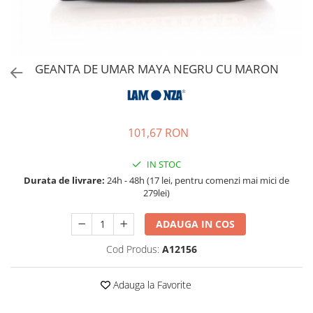
Accesorii bagaje
Huse troler
Business Travel
Borsete
GEANTA DE UMAR MAYA NEGRU CU MARON
Resigilate
Reduceri bagaje
101,67 RON
IN STOC
Durata de livrare:
24h - 48h (17 lei, pentru comenzi mai mici de
279lei)
ADAUGA IN COS
Cod Produs:
A12156
Adauga la Favorite