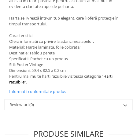
alb sau in culori pastelate pentru a scoate cat mai mult in
evidenta claritatea apei de pe harta.
Harta se livrează într-un tub elegant, care îi oferă protecție în
timpul transportului.
Caracteristici:
Ofera informatii cu privire la adancimea apelor;
Material: Hartie laminata, folie colorata;
Destinatie: Tablou perete
Specificatii: Pachet cu un produs
Stil: Poster Vintage
Dimensiuni: 59.4 x 82.5 x 0.2 cm
Pentru mai multe harti razuibile viziteaza categoria “
Harti
razuibile
”.
Informatii conformitate produs
Review-uri
(0)
PRODUSE SIMILARE