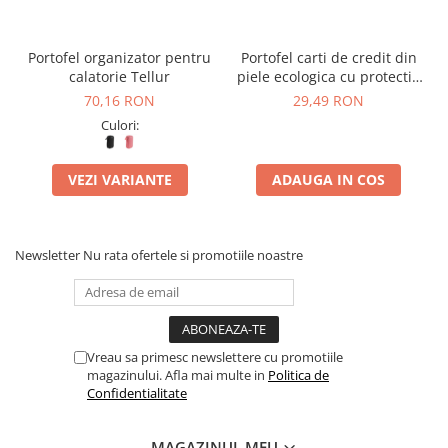
Portofel organizator pentru
Portofel carti de credit din
calatorie Tellur
piele ecologica cu protectie
RFID
70,16 RON
29,49 RON
Culori:
VEZI VARIANTE
ADAUGA IN COS
Newsletter
Nu rata ofertele si promotiile noastre
Vreau sa primesc newslettere cu promotiile
magazinului. Afla mai multe in
Politica de
Confidentialitate
MAGAZINUL MEU