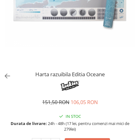
Accesorii bagaje
Huse troler
Business Travel
Borsete
Resigilate
Reduceri bagaje
Harta razuibila Editia Oceane
151,50 RON
106,05 RON
IN STOC
Durata de livrare:
24h - 48h (17 lei, pentru comenzi mai mici de
279lei)