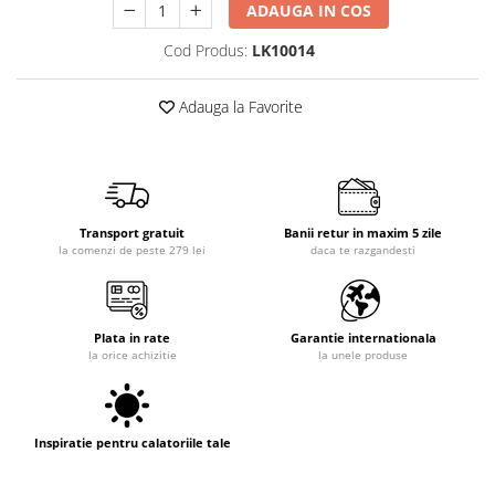
ADAUGA IN COS
Cod Produs:
LK10014
Adauga la Favorite
Transport gratuit
Banii retur in maxim 5 zile
la comenzi de peste 279 lei
daca te razgandesti
Plata in rate
Garantie internationala
la orice achizitie
la unele produse
Inspiratie pentru calatoriile tale