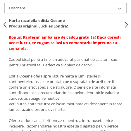
Descriere
Harta razuibila editia Oceane
Produs original Luckies Londra!
Bonus: Iti oferim ambalare de cadou gratuita! Daca doresti
acest lucru, te rugam sa lasi un comentariu impreuna cu
comanda.
Cadoul ideal pentru tine, un adevarat pasionat de calatorii, sau
pentru prietenii tai. Perfect ca si obiect de décor!
Editia Oceane ofera spre razuire harta a lumii (tarile si
continentele), insa este printata pe o suprafata de acril care ii
confera un efect special de stralucire. O serie de alte informatii
sunt disponibile, precum adancimea apelor, denumirile valurilor
cunoscute, steagurile nautice.
Veti putea arata tuturor ce locuri minunate ati descoperit in toata
lumea razuind propria dvs harta.
Ofer-o cadou sau achizitioneaz-o pentru a infrumuseta orice
incapere. Recomandarea noastra este sa o agatati pe un perete