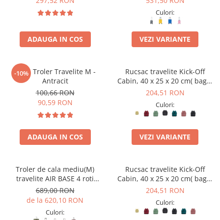
297,52 RON
531,50 RON
Culori:
ADAUGA IN COS
VEZI VARIANTE
Husa Troler Travelite M -
Rucsac travelite Kick-Off
-10%
Antracit
Cabin, 40 x 25 x 20 cm( bagaj
permis gratuit la companii
100,66 RON
204,51 RON
low-cost)
90,59 RON
Culori:
ADAUGA IN COS
VEZI VARIANTE
Troler de cala mediu(M)
Rucsac travelite Kick-Off
travelite AIR BASE 4 roti
Cabin, 40 x 25 x 20 cm( bagaj
spinner 67 x 45 x 27 cm
permis gratuit la companii
689,00 RON
204,51 RON
low-cost)
de la 620,10 RON
Culori:
Culori: