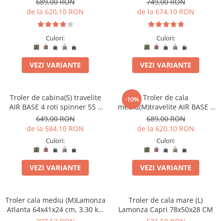
689,00 RON
749,00 RON
de la 620,10 RON
de la 674,10 RON
Culori:
Culori:
VEZI VARIANTE
VEZI VARIANTE
Troler de cabina(S) travelite
Troler de cala
-10%
AIR BASE 4 roti spinner 55 x
mediu(M)travelite AIR BASE 4
39 x 20 cm - S
roti DUBLE 67 CM
649,00 RON
689,00 RON
de la 584,10 RON
de la 620,10 RON
Culori:
Culori:
VEZI VARIANTE
VEZI VARIANTE
Troler cala mediu (M)Lamonza
Troler de cala mare (L)
Atlanta 64x41x24 cm, 3.30 kg,
Lamonza Capri 78x50x28 CM
extensibil 30%, albastru