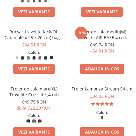
VEZI VARIANTE
VEZI VARIANTE
Rucsac travelite Kick-Off
Troler de cala mediu(M)
-30%
Cabin, 40 x 25 x 20 cm( bagaj
travelite AIR BASE 4 roti
permis gratuit la companii
spinner 67 x 45 x 27 cm -
204,51 RON
649,74 RON
low-cost)
RESIGILAT
454,81 RON
Culori:
VEZI VARIANTE
ADAUGA IN COS
Troler de cala mare(XL)
Troler Lamonza Stream 54 cm
Travelite Crosslite ,4 roti
304,03 RON
duble, 81 x 52 x 32/36 cm
849,75 RON
,expandabil
de la 722,29 RON
Culori:
Culori:
VEZI VARIANTE
ADAUGA IN COS