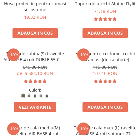
Accesorii bagaje
Husa protectie pentru camasi
Dopuri de urechi Alpine Flyfit
si costume
Huse troler
71,18 RON
19,32 RON
Business Travel
Borsete
ADAUGA IN COS
ADAUGA IN COS
Resigilate
Reduceri bagaje
Troler de cabina(S) travelite
Husa pentru costume, rochii
-10%
-10%
AIR BASE 4 roti DUBLE 55 CM -
si camasi (de calatorie)
S
travelite Mobile
649,00 RON
119,00 RON
de la 584,10 RON
107,10 RON
Culori:
VEZI VARIANTE
ADAUGA IN COS
Troler de cala mediu(M)
Troler de cala mare(L)travelite
-10%
-10%
travelite AIR BASE 4 roti
AIR BASE 4 roti spinner 77 x
spinner 67 x 45 x 27 cm
51 x 30 cm - L