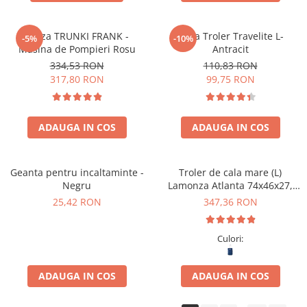
Valiza TRUNKI FRANK -
Husa Troler Travelite L-
-5%
-10%
Masina de Pompieri Rosu
Antracit
334,53 RON
110,83 RON
317,80 RON
99,75 RON
ADAUGA IN COS
ADAUGA IN COS
Geanta pentru incaltaminte -
Troler de cala mare (L)
Negru
Lamonza Atlanta 74x46x27,
expandabil 30%
25,42 RON
347,36 RON
Culori:
ADAUGA IN COS
ADAUGA IN COS