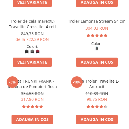
VEZI VARIANTE
ADAUGA IN COS
Troler de cala mare(XL)
Troler Lamonza Stream 54 cm
Travelite Crosslite ,4 roti
304,03 RON
duble, 81 x 52 x 32/36 cm
849,75 RON
,expandabil
de la 722,29 RON
Culori:
Culori:
VEZI VARIANTE
ADAUGA IN COS
Valiza TRUNKI FRANK -
Husa Troler Travelite L-
-5%
-10%
Masina de Pompieri Rosu
Antracit
334,53 RON
110,83 RON
317,80 RON
99,75 RON
ADAUGA IN COS
ADAUGA IN COS