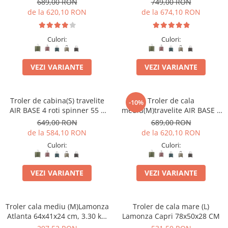
689,00 RON
749,00 RON
de la 620,10 RON
de la 674,10 RON
Culori:
Culori:
VEZI VARIANTE
VEZI VARIANTE
Troler de cabina(S) travelite
Troler de cala
-10%
AIR BASE 4 roti spinner 55 x
mediu(M)travelite AIR BASE 4
39 x 20 cm - S
roti DUBLE 67 CM
649,00 RON
689,00 RON
de la 584,10 RON
de la 620,10 RON
Culori:
Culori:
VEZI VARIANTE
VEZI VARIANTE
Troler cala mediu (M)Lamonza
Troler de cala mare (L)
Atlanta 64x41x24 cm, 3.30 kg,
Lamonza Capri 78x50x28 CM
extensibil 30%, albastru