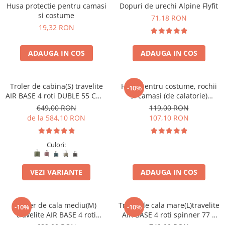
Accesorii bagaje
Husa protectie pentru camasi
Dopuri de urechi Alpine Flyfit
si costume
Huse troler
71,18 RON
19,32 RON
Business Travel
Borsete
ADAUGA IN COS
ADAUGA IN COS
Resigilate
Reduceri bagaje
Troler de cabina(S) travelite
Husa pentru costume, rochii
-10%
AIR BASE 4 roti DUBLE 55 CM -
si camasi (de calatorie)
S
travelite Mobile
649,00 RON
119,00 RON
de la 584,10 RON
107,10 RON
Culori:
VEZI VARIANTE
ADAUGA IN COS
Troler de cala mediu(M)
Troler de cala mare(L)travelite
-10%
-10%
travelite AIR BASE 4 roti
AIR BASE 4 roti spinner 77 x
spinner 67 x 45 x 27 cm
51 x 30 cm - L