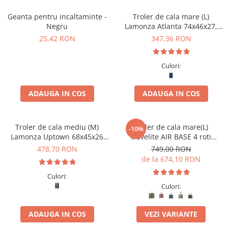
Geanta pentru incaltaminte -
Troler de cala mare (L)
Negru
Lamonza Atlanta 74x46x27,
expandabil 30%
25,42 RON
347,36 RON
Culori:
ADAUGA IN COS
ADAUGA IN COS
Troler de cala mediu (M)
Troler de cala mare(L)
-10%
Lamonza Uptown 68x45x26
travelite AIR BASE 4 roti
cm, 3.10 kg, gri
spinner 77 x 51 x 30 cm - L
478,70 RON
749,00 RON
de la 674,10 RON
Culori:
Culori:
ADAUGA IN COS
VEZI VARIANTE