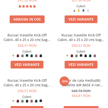
297,52 RON
531,50 RON
Culori:
ADAUGA IN COS
VEZI VARIANTE
Rucsac travelite Kick-Off
Rucsac travelite Kick-Off
Cabin, 40 x 25 x 20 cm( bagaj
Cabin, 40 x 25 x 20 cm( bagaj
permis gratuit la companii
permis gratuit la companii
204,51 RON
204,51 RON
low-cost)
low-cost)
Culori:
Culori:
VEZI VARIANTE
VEZI VARIANTE
Rucsac travelite Kick-Off
Troler de cala mediu(M)
-30%
Cabin, 40 x 25 x 20 cm( bagaj
travelite AIR BASE 4 roti
permis gratuit la companii
spinner 67 x 45 x 27 cm -
204,51 RON
649,74 RON
low-cost)
RESIGILAT
454,81 RON
Culori: