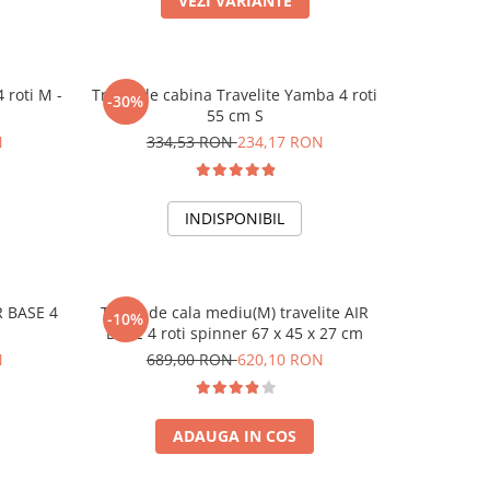
VEZI VARIANTE
 roti M -
Troler de cabina Travelite Yamba 4 roti
-30%
55 cm S
N
334,53 RON
234,17 RON
INDISPONIBIL
IR BASE 4
Troler de cala mediu(M) travelite AIR
-10%
BASE 4 roti spinner 67 x 45 x 27 cm
N
689,00 RON
620,10 RON
ADAUGA IN COS