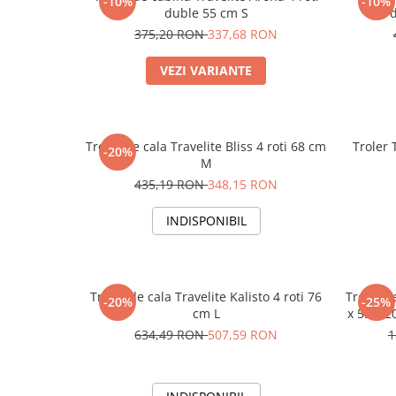
-10%
-10%
duble 55 cm S
375,20 RON
337,68 RON
VEZI VARIANTE
Troler de cala Travelite Bliss 4 roti 68 cm
Troler 
-20%
M
435,19 RON
348,15 RON
INDISPONIBIL
Troler de cala Travelite Kalisto 4 roti 76
Troler d
-20%
-25%
cm L
x 55 x 2
634,49 RON
507,59 RON
1