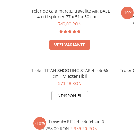
Troler de cala mare(L) travelite AIR BASE
Troler
-10%
4 roti spinner 77 x 51 x 30 cm - L
duble
749,00 RON
VEZI VARIANTE
Troler TITAN SHOOTING STAR 4 roti 66
Troler 
cm - M extensibil
573,48 RON
INDISPONIBIL
Troler Travelite KITE 4 roti 54 cm S
-10%
3.288,00 RON
2.959,20 RON