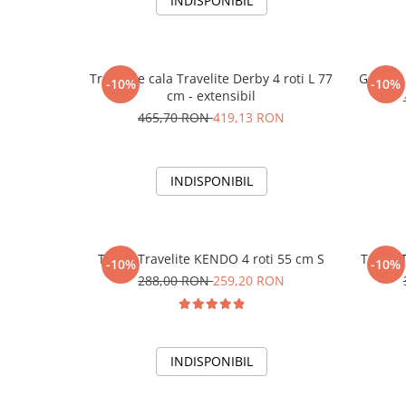
INDISPONIBIL
Troler de cala Travelite Derby 4 roti L 77
Geanta 
-10%
-10%
cm - extensibil
465,70 RON
419,13 RON
INDISPONIBIL
Troler Travelite KENDO 4 roti 55 cm S
Troler 
-10%
-10%
288,00 RON
259,20 RON
INDISPONIBIL