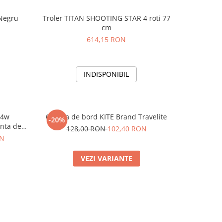
 Negru
Troler TITAN SHOOTING STAR 4 roti 77
cm
614,15 RON
INDISPONIBIL
 4w
Geanta de bord KITE Brand Travelite
-20%
anta de
128,00 RON
102,40 RON
ON
VEZI VARIANTE