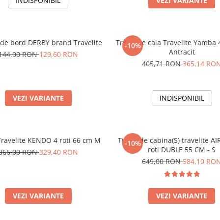
INDISPONIBIL
VEZI VARIANTE
de bord DERBY brand Travelite
Troler de cala Travelite Yamba 4
-10%
Antracit
144,00 RON
129,60 RON
405,71 RON
365,14 RO
VEZI VARIANTE
INDISPONIBIL
Travelite KENDO 4 roti 66 cm M
Troler de cabina(S) travelite A
-10%
roti DUBLE 55 CM - S
366,00 RON
329,40 RON
649,00 RON
584,10 RO
VEZI VARIANTE
VEZI VARIANTE