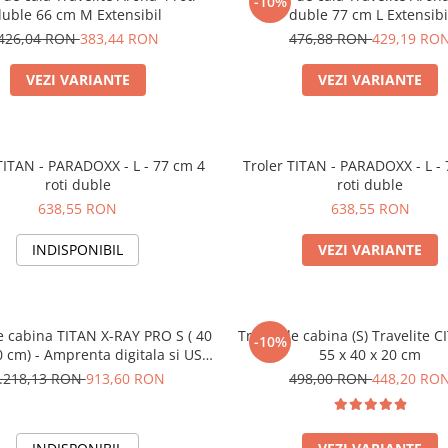
-10%
duble 66 cm M Extensibil
duble 77 cm L Extensibi
426,04 RON
383,44 RON
476,88 RON
429,19 RO
VEZI VARIANTE
VEZI VARIANTE
TITAN - PARADOXX - L - 77 cm 4
Troler TITAN - PARADOXX - L -
roti duble
roti duble
638,55 RON
638,55 RON
INDISPONIBIL
VEZI VARIANTE
e cabina TITAN X-RAY PRO S ( 40
Troler de cabina (S) Travelite CI
-10%
0 cm) - Amprenta digitala si USB
55 x 40 x 20 cm
inclus
.218,13 RON
913,60 RON
498,00 RON
448,20 RO