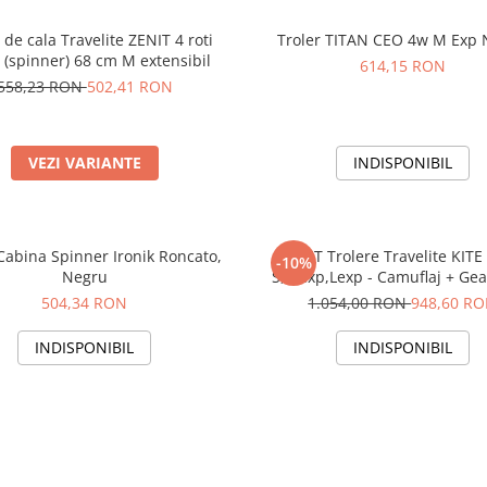
 de cala Travelite ZENIT 4 roti
Troler TITAN CEO 4w M Exp
 (spinner) 68 cm M extensibil
614,15 RON
558,23 RON
502,41 RON
VEZI VARIANTE
INDISPONIBIL
Cabina Spinner Ironik Roncato,
SET Trolere Travelite KITE
-10%
Negru
S,Mexp,Lexp - Camuflaj + Ge
bord CADOU
504,34 RON
1.054,00 RON
948,60 R
INDISPONIBIL
INDISPONIBIL