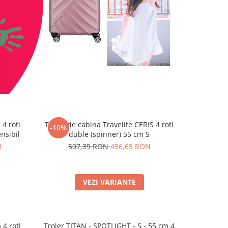
 4 roti
Troler de cabina Travelite CERIS 4 roti
-10%
nsibil
duble (spinner) 55 cm S
N
507,39 RON
456,65 RON
VEZI VARIANTE
 4 roti
Troler TITAN - SPOTLIGHT - S - 55 cm 4