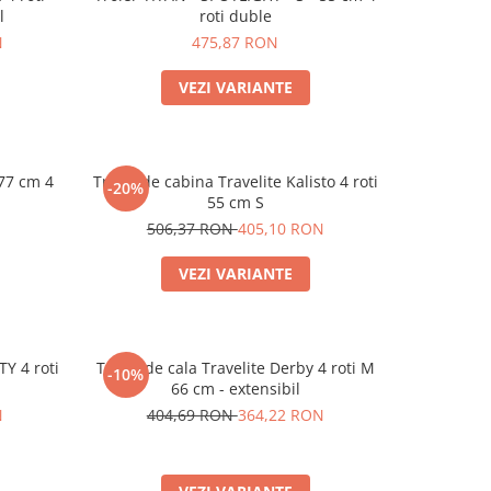
l
roti duble
N
475,87 RON
VEZI VARIANTE
 77 cm 4
Troler de cabina Travelite Kalisto 4 roti
-20%
55 cm S
506,37 RON
405,10 RON
VEZI VARIANTE
TY 4 roti
Troler de cala Travelite Derby 4 roti M
-10%
66 cm - extensibil
N
404,69 RON
364,22 RON