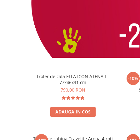
Accesorii bagaje
Huse troler
Business Travel
Borsete
Resigilate
Reduceri bagaje
Troler de cala ELLA ICON ATENA L -
Troler
-10%
77x46x31 cm
790,00 RON
ADAUGA IN COS
Troler de cabina Travelite Arona 4 roti
Troler