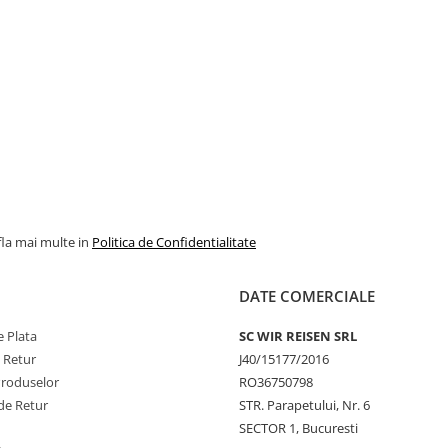
fla mai multe in
Politica de Confidentialitate
DATE COMERCIALE
 Plata
SC WIR REISEN SRL
e Retur
J40/15177/2016
Produselor
RO36750798
de Retur
STR. Parapetului, Nr. 6
SECTOR 1, Bucuresti