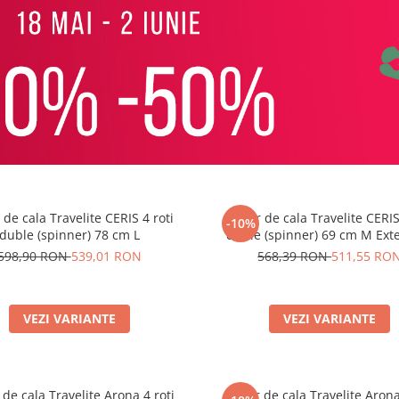
 de cala Travelite CERIS 4 roti
Troler de cala Travelite CERIS
-10%
duble (spinner) 78 cm L
duble (spinner) 69 cm M Exte
598,90 RON
539,01 RON
568,39 RON
511,55 RO
VEZI VARIANTE
VEZI VARIANTE
 de cala Travelite Arona 4 roti
Troler de cala Travelite Arona