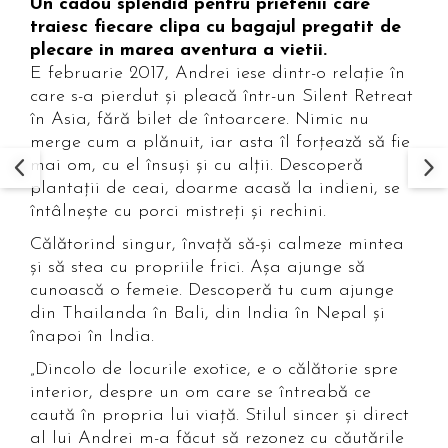
Un cadou splendid pentru prietenii care
traiesc fiecare clipa cu bagajul pregatit de
plecare in marea aventura a vietii.
E februarie 2017, Andrei iese dintr-o relație în
care s-a pierdut și pleacă într-un Silent Retreat
în Asia, fără bilet de întoarcere. Nimic nu
merge cum a plănuit, iar asta îl forțează să fie
mai om, cu el însuși și cu alții. Descoperă
plantații de ceai, doarme acasă la indieni, se
întâlnește cu porci mistreți și rechini.
Călătorind singur, învață să-și calmeze mintea
și să stea cu propriile frici. Așa ajunge să
cunoască o femeie. Descoperă tu cum ajunge
din Thailanda în Bali, din India în Nepal și
înapoi în India.
„Dincolo de locurile exotice, e o călătorie spre
interior, despre un om care se întreabă ce
caută în propria lui viață. Stilul sincer și direct
al lui Andrei m-a făcut să rezonez cu căutările