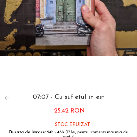
Accesorii bagaje
Huse troler
Business Travel
Borsete
Resigilate
Reduceri bagaje
07:07 - Cu sufletul in est
25,42 RON
STOC EPUIZAT
Durata de livrare:
24h - 48h (17 lei, pentru comenzi mai mici de