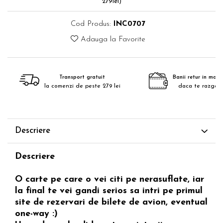
279lei)
Cod Produs:
INC0707
Adauga la Favorite
Transport gratuit
Banii retur in maxim
la comenzi de peste 279 lei
daca te razgan
Descriere
Descriere
O carte pe care o vei citi pe nerasuflate, iar
la final te vei gandi serios sa intri pe primul
site de rezervari de bilete de avion, eventual
one-way :)