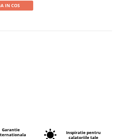
A IN COS
Garantie
Inspiratie pentru
nternationala
calatoriile tale