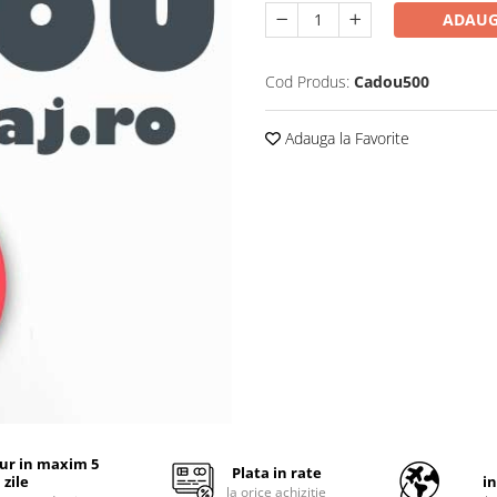
ADAUG
Cod Produs:
Cadou500
Adauga la Favorite
tur in maxim 5
Plata in rate
zile
i
la orice achizitie