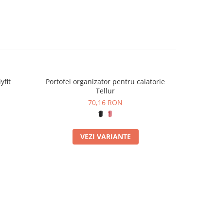
yfit
Portofel organizator pentru calatorie
Geanta d
-50%
Tellur
1
70,16 RON
VEZI VARIANTE