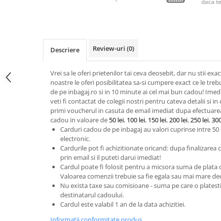
daca t
Review-uri
(0)
Descriere
Vrei sa le oferi prietenilor tai ceva deosebit, dar nu stii ex
noastre le oferi posibilitatea sa-si cumpere exact ce le t
de pe inbagaj.ro si in 10 minute ai cel mai bun cadou! Ime
veti fi contactat de colegii nostri pentru cateva detalii si i
primi voucherul in casuta de email imediat dupa efectuarea
cadou in valoare de
50 lei
,
100 lei
,
150 lei
,
200 lei
,
250 lei
,
300
Carduri cadou de pe inbagaj au valori cuprinse intre 50 s
electronic.
Cardurile pot fi achizitionate oricand: dupa finalizarea
prin email si il puteti darui imediat!
Cardul poate fi folosit pentru a micsora suma de plata
Valoarea comenzii trebuie sa fie egala sau mai mare de
Nu exista taxe sau comisioane - suma pe care o platesti 
destinatarul cadoului.
Cardul este valabil 1 an de la data achizitiei.
Informatii conformitate produs