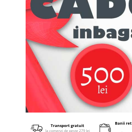
Accesorii bagaje
Huse troler
Business Travel
Borsete
Resigilate
Reduceri bagaje
Banii re
Transport gratuit
la comenzi de peste 279 lei