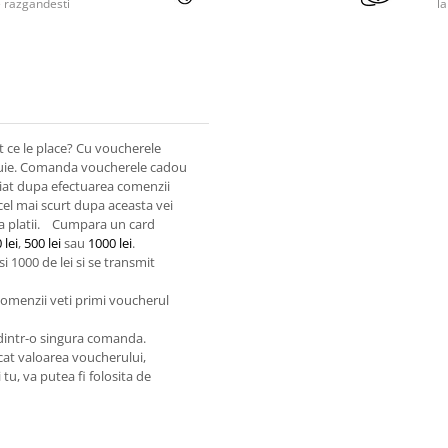
e razgandesti
l
act ce le place? Cu voucherele
rebuie. Comanda voucherele cadou
diat dupa efectuarea comenzii
n cel mai scurt dupa aceasta vei
 platii.
Cumpara un card
 lei
,
500 lei
sau
1000 lei
.
i 1000 de lei si se transmit
 comenzii veti primi voucherul
 dintr-o singura comanda.
cat valoarea voucherului,
tu, va putea fi folosita de