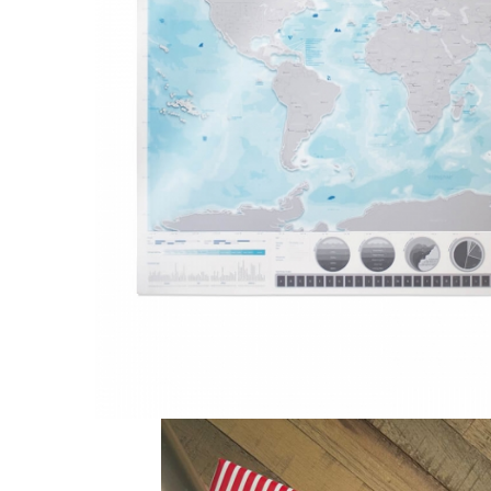
Accesorii bagaje
Huse troler
Business Travel
Borsete
Resigilate
Reduceri bagaje