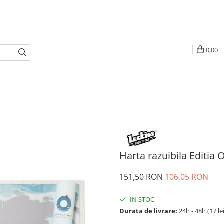
0,00
Harta razuibila Editia
151,50 RON
106,05 RON
IN STOC
Durata de livrare:
24h - 48h (17 le