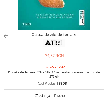
Accesorii bagaje
Huse troler
Business Travel
Borsete
Resigilate
O suta de zile de fericire
Reduceri bagaje
34,57 RON
STOC EPUIZAT
Durata de livrare:
24h - 48h (17 lei, pentru comenzi mai mici de
279lei)
Cod Produs:
IBED3
Adauga la Favorite