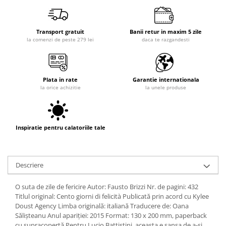
Transport gratuit
Banii retur in maxim 5 zile
la comenzi de peste 279 lei
daca te razgandesti
Plata in rate
Garantie internationala
la orice achizitie
la unele produse
Inspiratie pentru calatoriile tale
Descriere
O suta de zile de fericire Autor: Fausto Brizzi Nr. de pagini: 432
Titlul original: Cento giorni di felicità Publicată prin acord cu Kylee
Doust Agency Limba originală: italiană Traducere de: Oana
Sălişteanu Anul apariţiei: 2015 Format: 130 x 200 mm, paperback
cu supracopertă Pentru Lucio Battistini, aceasta e şansa de a-şi