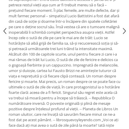
petrece restul vieţii aşa cum ar fi trebuit mereu să o facă –
preţuind fiecare moment. Îi plac femeile, are multe defecte, dar şi
mult farmec personal – simpaticul Lucio Battistini a fost dat afară
din casă de soţie şi doarme într-o încăpere din spatele cofetăriei
pe care o deţine socrul său. Însă vestea că are o tumoare malignă
inoperabilă îi schimbă complet perspectiva asupra vieţii. Astfel
încep cele o sută de zile pe care le mai are de trăit: Lucio se
hotărăşte să aibă grijă de familia sa, să-şi recucerească soţia şi să-
şi petreacă următoarele trei luni trăind la intensitate maximă.
Alcătuit din 100 de capitole scurte, unul pentru fiecare zi care i-a
mai rămas de trăit lui Lucio, O sută de zile de fericire e delicios ca
o gogoaşă fierbinte şi un cappuccino. Impregnată de melancolie,
umor şi duioşie, cartea lui Fausto Brizzi ne aminteşte tuturor că
viaţa e nepreţuită şi că fiecare clipă contează. Un roman despre
fericire şi moarte. Mai precis, un roman despre ce se poate face cu
ultimele o sută de zile de viaţă, în care protagonistul ia o hotărâre
foarte clară: aceea de a fi fericit. Singurul său regret este acela că
va trebui să moară pentru a începe să trăiască. -- Repubblica O
numărătoare inversă. O poveste originală şi plină de mesaje
pozitive despre înţelesul profund al vieţii. -- Planeta de Libros Un
roman uluitor, care ne învaţă să savurăm fiecare minut ce ne-a
fost dat pe acest pământ. -- librosquevoyleyendo.com „Voi ce aţi
face dacă aţi mai avea o sută de zile până la moarte? Iată nişte