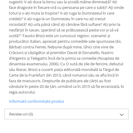
sugestii: V-aţi duce la birou sau la şcoală mâine-dimineaţă? Aţi
face dragoste în fiecare oră cu persoana pe care o iubiţi? Aţi vinde
totul şi v-aţi muta la tropice? V-aţi ruga la Dumnezeul în care
credeţi? V-aţi ruga la un Dumnezeu în care nu aţi crezut
niciodată? Aţi urla până când aţi rămâne fără suflare? Aţi privi la
nesfârşit în tavan, sperând să se prăbuşească peste voi şi să vă
ucidă?" Fausto Brizzi este un cunoscut regizor, scenarist şi
producător italian, apreciat pentru comediile sale spumoase (Ex,
Bărbaţi contra Femei, Nebune după mine, Ghici cine vine de
Crăciun) şi câştigător al premiilor David di Donatello, Nastro
d’Argento şi Telegatto încă de la prima sa comedie (Noaptea de
dinaintea examenului, 2006). Cu O sută de zile de fericire, debutul
său literar, Brizzi a cucerit piaţa editorială mondială la Târgul de
Carte de la Frankfurt din 2013, când romanul său se afla încă în
faza de manuscris. Drepturile de publicare ale cărţii au fost
vândute în peste 20 de ţări, urmând ca în 2015 să fie ecranizată, în
regia autorului.
Informatii conformitate produs
Review-uri
(0)