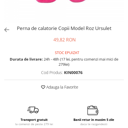
Accesorii bagaje
Huse troler
Business Travel
Borsete
Perna de calatorie Copii Model Roz Ursulet
Resigilate
49,82 RON
Reduceri bagaje
STOC EPUIZAT
Durata de livrare:
24h - 48h (17 lei, pentru comenzi mai mici de
279lei)
Cod Produs:
KIN00076
Adauga la Favorite
Transport gratuit
Banii retur in maxim 5 zile
la comenzi de peste 279 lei
daca te razgandesti