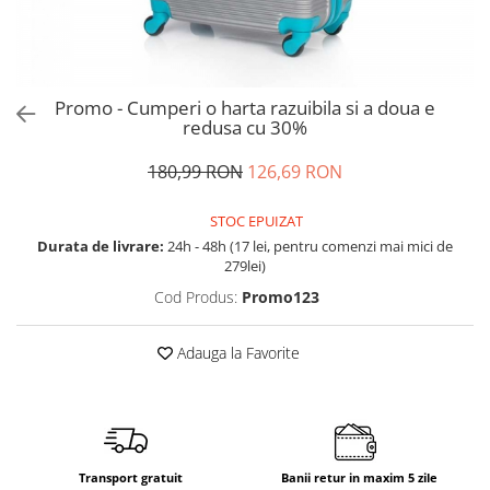
Accesorii bagaje
Huse troler
Business Travel
Borsete
Promo - Cumperi o harta razuibila si a doua e
redusa cu 30%
Resigilate
Reduceri bagaje
180,99 RON
126,69 RON
STOC EPUIZAT
Durata de livrare:
24h - 48h (17 lei, pentru comenzi mai mici de
279lei)
Cod Produs:
Promo123
Adauga la Favorite
Transport gratuit
Banii retur in maxim 5 zile