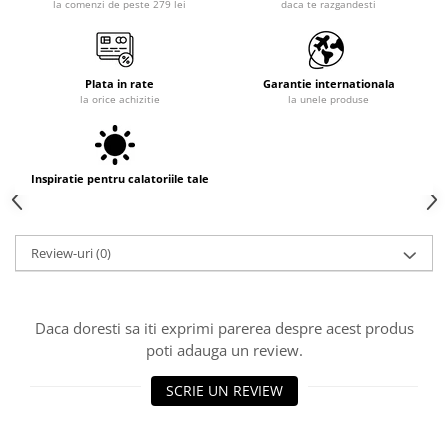
la comenzi de peste 279 lei
daca te razgandesti
Plata in rate
Garantie internationala
la orice achizitie
la unele produse
Inspiratie pentru calatoriile tale
Review-uri
(0)
Daca doresti sa iti exprimi parerea despre acest produs
poti adauga un review.
SCRIE UN REVIEW