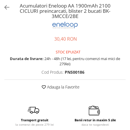
Accesorii bagaje
Acumulatori Eneloop AA 1900mAh 2100
Huse troler
CICLURI preincarcati, blister 2 bucati BK-
3MCCE/2BE
Business Travel
Borsete
Resigilate
30,40 RON
Reduceri bagaje
STOC EPUIZAT
Durata de livrare:
24h - 48h (17 lei, pentru comenzi mai mici de
279lei)
Cod Produs:
PNS00186
Adauga la Favorite
Transport gratuit
Banii retur in maxim 5 zile
la comenzi de peste 279 lei
daca te razgandesti