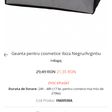
Accesorii bagaje
Huse troler
Business Travel
Borsete
Resigilate
Reduceri bagaje
Geanta pentru cosmetice Ibiza Negru/Argintiu
InBagaj
29,49 RON
21,35 RON
STOC EPUIZAT
Durata de livrare:
24h - 48h (17 lei, pentru comenzi mai mici de
279lei)
Cod Produs:
IN60938A