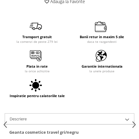
Adauga la Favorite
Transport gratuit
Banii retur in maxim 5 zile
la comenzi de peste 279 lei
daca te razgandesti
Plata in rate
Garantie internationala
la orice achizitie
la unele produse
Inspiratie pentru calatoriile tale
Descriere
Geanta cosmetice travel gri/negru