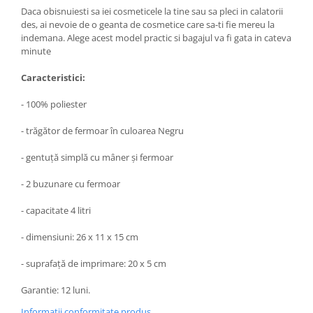
Daca obisnuiesti sa iei cosmeticele la tine sau sa pleci in calatorii
des, ai nevoie de o geanta de cosmetice care sa-ti fie mereu la
indemana. Alege acest model practic si bagajul va fi gata in cateva
minute
Caracteristici:
- 100% poliester
- trăgător de fermoar în culoarea Negru
- gentuţă simplă cu mâner şi fermoar
- 2 buzunare cu fermoar
- capacitate 4 litri
- dimensiuni: 26 x 11 x 15 cm
- suprafaţă de imprimare: 20 x 5 cm
Garantie: 12 luni.
Informatii conformitate produs