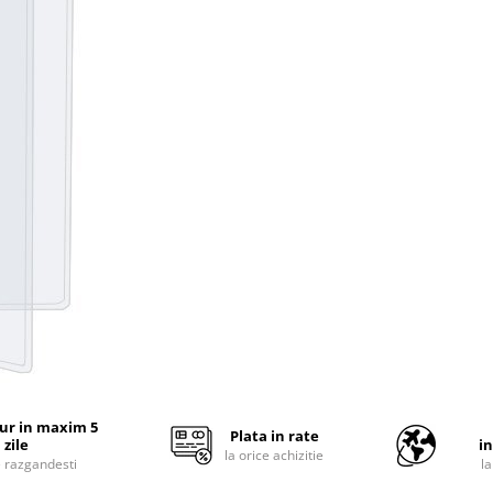
tur in maxim 5
Plata in rate
zile
i
la orice achizitie
e razgandesti
l