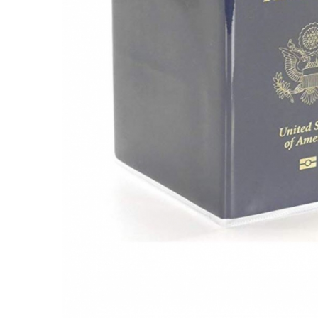
Accesorii bagaje
Huse troler
Business Travel
Borsete
Resigilate
Reduceri bagaje