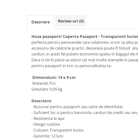
Review-uri
(0)
Descriere
Husa pasaport/ Coperta Pasaport - Transparent lucio
perfecta pentru persoanele care calatoresc si vor sa aiba p
accesoriu de calatorie practic, deoarece poate fi folosit at
carduri, in acest fel putem economisi spatiu in bagajul de 
Daca si tie iti place sa aduni cat mai multe stampile in pasa
pentru pasaport in ton cu personalitatea ta.
Dimensiuni: 14 x 9 cm
Material: Pvc
Greutate: 0.05 kg
Descriere:
- Buzunar pentru pașaport sau carte de identitate;
- Suficient loc si pentru bancnote, carduri de credit sau 
- Rezistenta la apa
- Design subțire
- Culoare: Transparent lucios
- Garantie: 12 luni