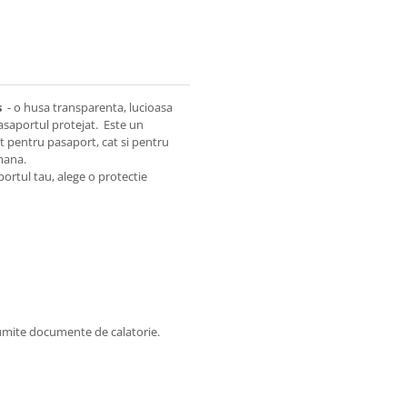
s
- o husa transparenta, lucioasa
asaportul protejat. Este un
at pentru pasaport, cat si pentru
mana.
portul tau, alege o protectie
anumite documente de calatorie.