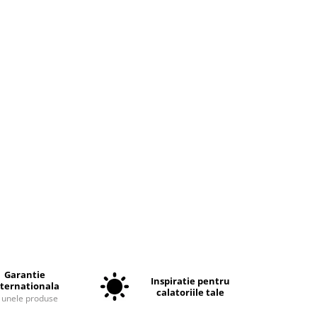
Garantie
Inspiratie pentru
nternationala
calatoriile tale
a unele produse