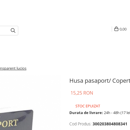
0,00
nsparent lucios
Husa pasaport/ Copert
15,25 RON
STOC EPUIZAT
Durata de livrare:
24h - 48h (17 le
Cod Produs:
300203804808341