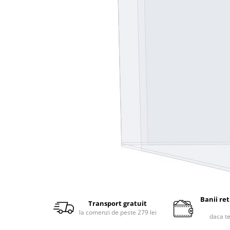
Banii re
Transport gratuit
la comenzi de peste 279 lei
daca t