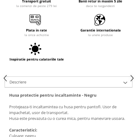
Transport gratuit
Banii retur in maxim 5 zile
la comenzi de peste 279 lei
daca te razgandesti
Plata in rate
Garantie internationala
la orice achizitie
la unele produse
Inspiratie pentru calatoriile tale
Descriere
Husa protectie pentru incaltaminte - Negru
Protejeaza-ti incaltamintea cu husa pentru pantofi. Usor de
impachetat, usor de transportat.
Husa este prevazuta cu o curea mica, pentru manevrare usoara.
Caracteristici:
Culoare: negru