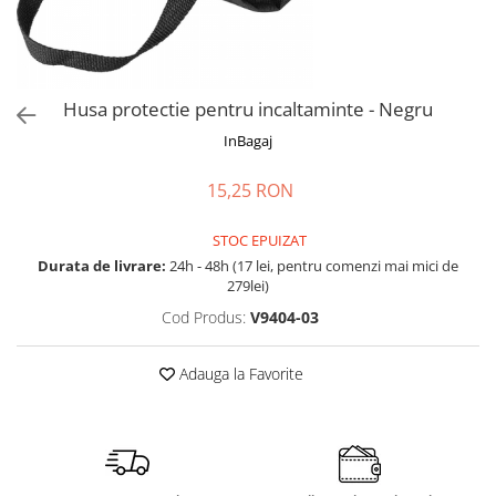
Accesorii bagaje
Huse troler
Business Travel
Borsete
Husa protectie pentru incaltaminte - Negru
Resigilate
InBagaj
Reduceri bagaje
15,25 RON
STOC EPUIZAT
Durata de livrare:
24h - 48h (17 lei, pentru comenzi mai mici de
279lei)
Cod Produs:
V9404-03
Adauga la Favorite