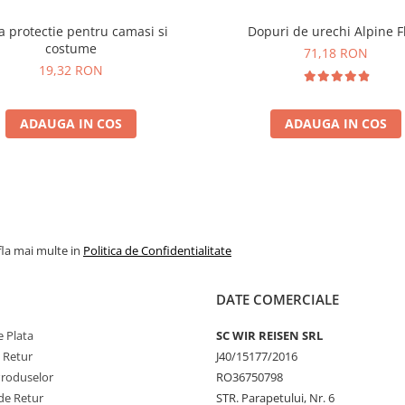
 protectie pentru camasi si
Dopuri de urechi Alpine Fl
costume
71,18 RON
19,32 RON
ADAUGA IN COS
ADAUGA IN COS
fla mai multe in
Politica de Confidentialitate
DATE COMERCIALE
 Plata
SC WIR REISEN SRL
e Retur
J40/15177/2016
Produselor
RO36750798
de Retur
STR. Parapetului, Nr. 6