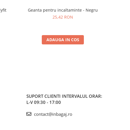
yfit
Geanta pentru incaltaminte - Negru
Set 3 reci
-40%
t
25,42 RON
2
ADAUGA IN COS
SUPORT CLIENTI
INTERVALUL ORAR:
L-V 09:30 - 17:00
contact@inbagaj.ro