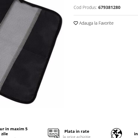
Cod Produs:
679381280
Adauga la Favorite
tur in maxim 5
Plata in rate
zile
i
la orice achizitie