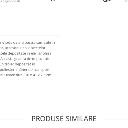
e razgandesti
l
etoda de a-ti pastra camasile in
, accesoriilor si obiectelor
tele depozitate in ele, iar plasa
e. Aceasta geanta de depozitate
un troler depozitat in
 poliester ·mâner de transport
i ·Dimensiuni: 30 x 41 x 7,5 cm
PRODUSE SIMILARE