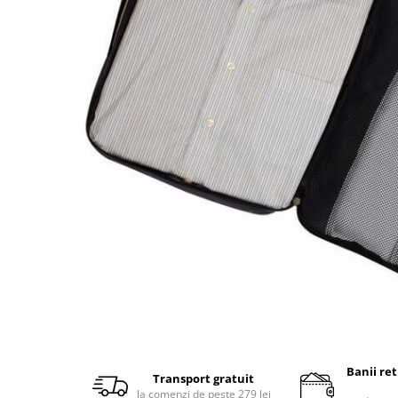
Accesorii bagaje
Huse troler
Business Travel
Borsete
Resigilate
Reduceri bagaje
Banii re
Transport gratuit
la comenzi de peste 279 lei