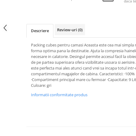
daca t
Review-uri
(0)
Descriere
Packing cubes pentru camasi Aceasta este cea mai simpla m
forma optima pana la destinatie. Ajuta la compresia hainelor
necesare in calatorie. Desingul permite accesul facil la obiec
de pe partea superioara ofera vizibilitate usoara si aerisir
este perfecta mai ales atunci cand vrei sa incapa totul intr-
compartimentul magajelor de cabina. Caracteristici: ·100%
·Compartiment principal mare cu fermoar ·Capacitate: 9 Litr
Culoare: gri
Informatii conformitate produs