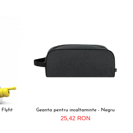
-
 Flyfit
Geanta pentru incaltaminte - Negru
Se
25,42 RON