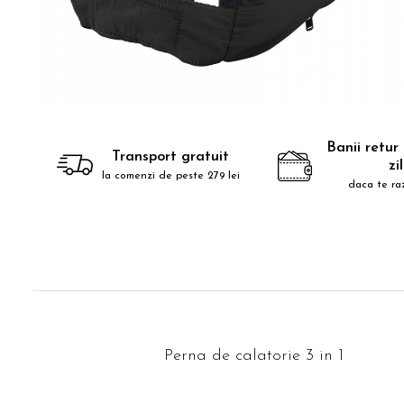
Accesorii bagaje
Huse troler
Business Travel
Borsete
Resigilate
Reduceri bagaje
Banii retur
Transport gratuit
zi
la comenzi de peste 279 lei
daca te ra
Perna de calatorie 3 in 1