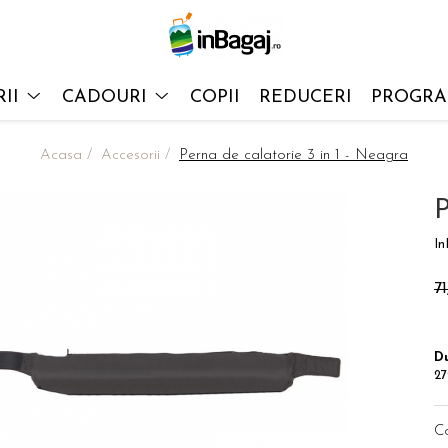
II
CADOURI
COPII
REDUCERI
PROGRAM
Acasa /
Accesorii /
Perna de calatorie 3 in 1 - Neagra
P
In
7
Du
27
C