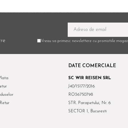
tre
Vreau sa primesc newslettere cu promotiile magazi
DATE COMERCIALE
lata
SC WIR REISEN SRL
etur
J40/15177/2016
duselor
RO36750798
Retur
STR. Parapetului, Nr. 6
SECTOR 1, Bucuresti