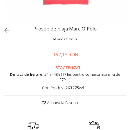
Accesorii bagaje
Huse troler
Business Travel
Borsete
Prosop de plaja Marc O´Polo
Resigilate
Reduceri bagaje
192,18 RON
STOC EPUIZAT
Durata de livrare:
24h - 48h (17 lei, pentru comenzi mai mici de
279lei)
Cod Produs:
263275cd
Adauga la Favorite