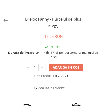
Accesorii bagaje
Huse troler
Business Travel
Breloc Fanny - Purcelul de plus
Borsete
InBagaj
Resigilate
15,25 RON
Reduceri bagaje
IN STOC
Durata de livrare:
24h - 48h (17 lei, pentru comenzi mai mici de
279lei)
ADAUGA IN COS
Cod Produs:
HE738-21
Adauga la Favorite