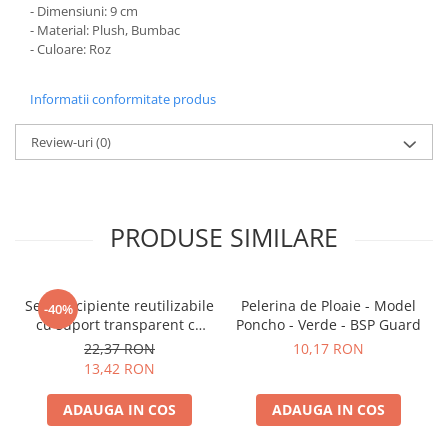
- Dimensiuni: 9 cm
- Material: Plush, Bumbac
- Culoare: Roz
Informatii conformitate produs
Review-uri
(0)
PRODUSE SIMILARE
Set 3 recipiente reutilizabile
Pelerina de Ploaie - Model
-40%
cu suport transparent cu
Poncho - Verde - BSP Guard
capac
22,37 RON
10,17 RON
13,42 RON
ADAUGA IN COS
ADAUGA IN COS