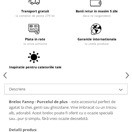
Transport gratuit
Banii retur in maxim 5 zile
la comenzi de peste 279 lei
daca te razgandesti
Plata in rate
Garantie internationala
la orice achizitie
la unele produse
Inspiratie pentru calatoriile tale
Descriere
Breloc Fanny - Purcelul de plus
- este accesoriul perfect de
agatat la chei, genti sau ghiozdane. Vine imbracat cu un tricou
alb, adorabil. Acest breloc poate fi oferit cu o ocazie specială
sau...pur și simplu, fără vreo ocazie deosebită.
Detalii produs: