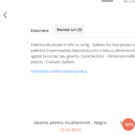
daca t
Review-uri
(0)
Descriere
Pelerina de ploaie in bila cu carlig - Galben Nu lasa ploaia sa 
pelerina impermeabila depozitata intr-o bila cu dimensiun
agatat la rucsac sau geanta. Caracteristici: - Dimensions:Ø6
plastic; - Culoare: Galben.
Informatii conformitate produs
Geanta pentru incaltaminte - Negru
Set 3 r
-40%
25,42 RON