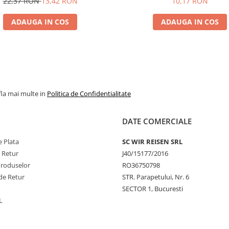
22,37 RON
13,42 RON
10,17 RON
ADAUGA IN COS
ADAUGA IN COS
fla mai multe in
Politica de Confidentialitate
DATE COMERCIALE
 Plata
SC WIR REISEN SRL
e Retur
J40/15177/2016
Produselor
RO36750798
de Retur
STR. Parapetului, Nr. 6
SECTOR 1, Bucuresti
L