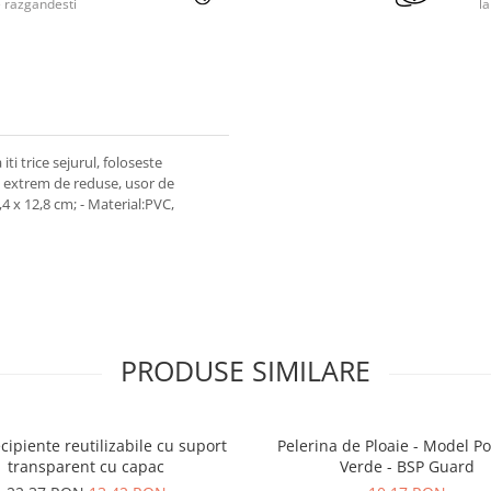
e razgandesti
l
iti trice sejurul, foloseste
i extrem de reduse, usor de
,4 x 12,8 cm; - Material:PVC,
PRODUSE SIMILARE
ecipiente reutilizabile cu suport
Pelerina de Ploaie - Model P
transparent cu capac
Verde - BSP Guard