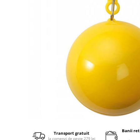
Accesorii bagaje
Huse troler
Business Travel
Borsete
Resigilate
Reduceri bagaje
Banii re
Transport gratuit
la comenzi de peste 279 lei