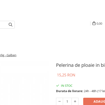
0,00
rlig - Galben
Pelerina de ploaie in bi
15,25 RON
IN STOC
Durata de livrare:
24h - 48h (17 le
ADAUG