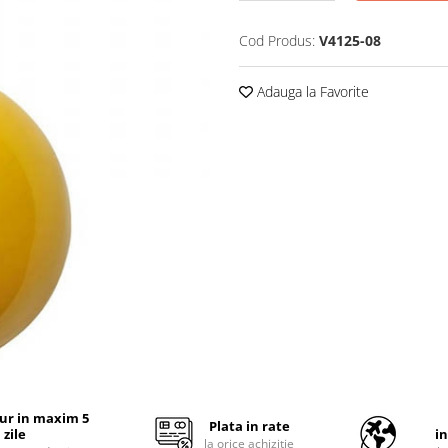
Cod Produs:
V4125-08
Adauga la Favorite
tur in maxim 5
Plata in rate
zile
i
la orice achizitie