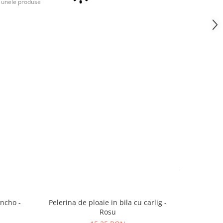
a unele produse
oncho -
Pelerina de ploaie in bila cu carlig -
Pelerina 
Rosu