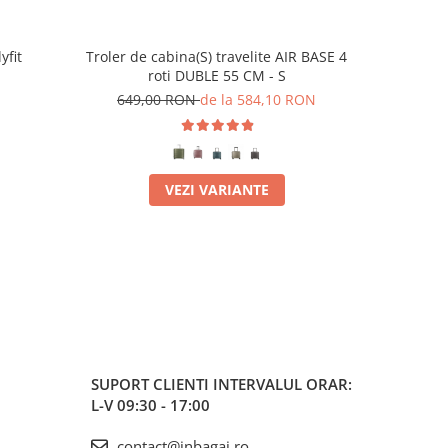
yfit
Troler de cabina(S) travelite AIR BASE 4
Husa pent
-10%
roti DUBLE 55 CM - S
(de c
649,00 RON
de la 584,10 RON
11
VEZI VARIANTE
SUPORT CLIENTI
INTERVALUL ORAR:
L-V 09:30 - 17:00
contact@inbagaj.ro