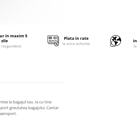
tur in maxim 5
Plata in rate
zile
i
la orice achizitie
e razgandesti
l
ise la bagajul tau. Ia cu tine
roport greutatea bagajului. Cantar
 aeroport.