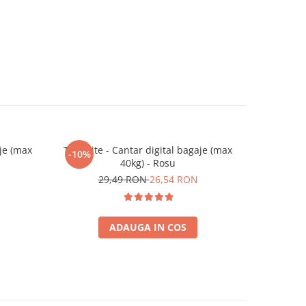
aje (max
Travelite - Cantar digital bagaje (max
-10%
40kg) - Rosu
29,49 RON
26,54 RON
ADAUGA IN COS