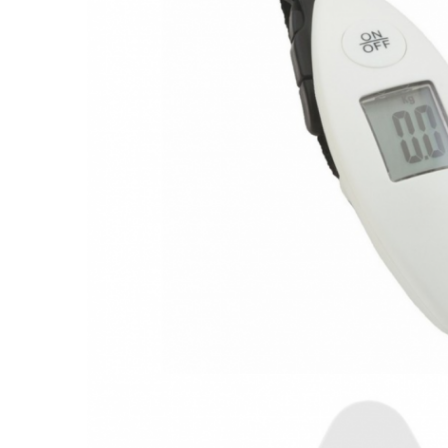
Accesorii bagaje
Huse troler
Business Travel
Borsete
Resigilate
Reduceri bagaje