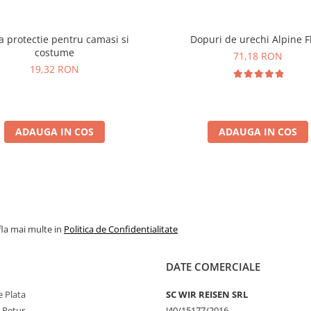
 protectie pentru camasi si
Dopuri de urechi Alpine Fl
costume
71,18 RON
19,32 RON
ADAUGA IN COS
ADAUGA IN COS
fla mai multe in
Politica de Confidentialitate
DATE COMERCIALE
 Plata
SC WIR REISEN SRL
e Retur
J40/15177/2016