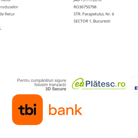
Produselor
RO36750798
de Retur
STR. Parapetului, Nr. 6
SECTOR 1, Bucuresti
L