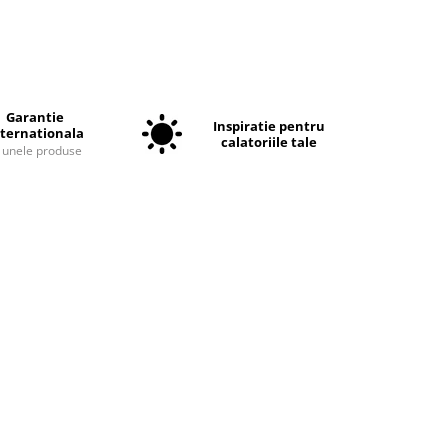
Garantie
Inspiratie pentru
nternationala
calatoriile tale
a unele produse