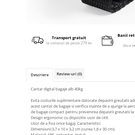
Banii re
Transport gratuit
la comenzi de peste 279 lei
daca t
Review-uri
(0)
Descriere
Cantar digital bagaje alb 40kg
Evita costurile suplimentare datorate depasirii greutatii adm
acest cantar de bagaje si verifica inainte de a ajunge la ae
de bagaje compact pentru prevenirea depasirii greutatii la
Design ergonomic cu dispozitiv usor de citit.
Usor de a fixa orice bagaj. Caracteristici:
Dimensiuni:3,7 x 10 x 3,2 cm (curea 1,8 x 30 cm);
Material: ABS, polyester, metal;