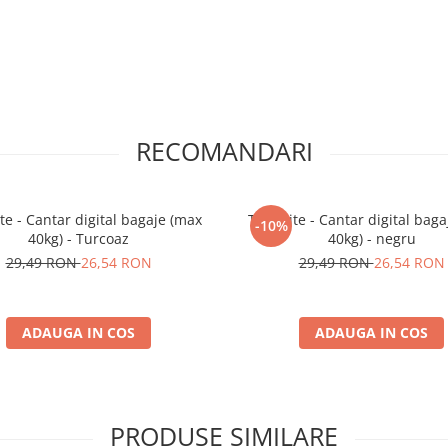
RECOMANDARI
ite - Cantar digital bagaje (max
Travelite - Cantar digital bag
-10%
40kg) - Turcoaz
40kg) - negru
29,49 RON
26,54 RON
29,49 RON
26,54 RON
ADAUGA IN COS
ADAUGA IN COS
PRODUSE SIMILARE