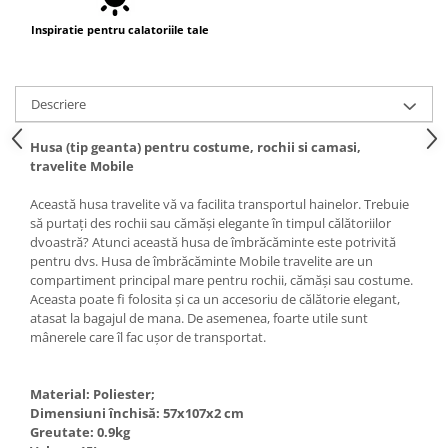
Inspiratie pentru calatoriile tale
Descriere
Husa (tip geanta) pentru costume, rochii si camasi,
travelite Mobile
Această husa travelite vă va facilita transportul hainelor. Trebuie
să purtați des rochii sau cămăși elegante în timpul călătoriilor
dvoastră? Atunci această husa de îmbrăcăminte este potrivită
pentru dvs. Husa de îmbrăcăminte Mobile travelite are un
compartiment principal mare pentru rochii, cămăși sau costume.
Aceasta poate fi folosita și ca un accesoriu de călătorie elegant,
atasat la bagajul de mana. De asemenea, foarte utile sunt
mânerele care îl fac ușor de transportat.
Material: Poliester;
Dimensiuni închisă: 57x107x2 cm
Greutate: 0.9kg