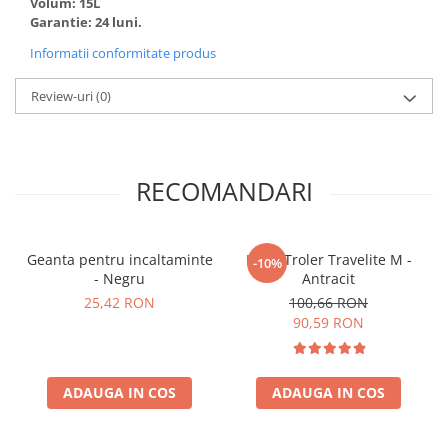
Volum: 15L
Garantie: 24 luni.
Informatii conformitate produs
Review-uri
(0)
RECOMANDARI
Geanta pentru incaltaminte
Husa Troler Travelite M -
-10%
- Negru
Antracit
25,42 RON
100,66 RON
90,59 RON
ADAUGA IN COS
ADAUGA IN COS