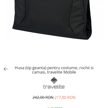
Accesorii bagaje
Huse troler
Business Travel
Borsete
Resigilate
Reduceri bagaje
Husa (tip geanta) pentru costume, rochii si
camasi, travelite Mobile
242,00 RON
217,80 RON