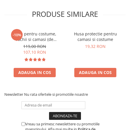
PRODUSE SIMILARE
Husa pentru costume,
Husa protectie pentru
-10%
rochii si camasi (de
camasi si costume
calatorie) travelite Mobile
119,00 RON
19,32 RON
107,10 RON
ADAUGA IN COS
ADAUGA IN COS
Newsletter
Nu rata ofertele si promotiile noastre
Vreau sa primesc newslettere cu promotiile
magazinului. Afla mai multe in
Politica de