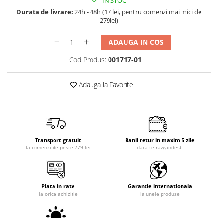
IN STOC
Durata de livrare:
24h - 48h (17 lei, pentru comenzi mai mici de
279lei)
ADAUGA IN COS
Cod Produs:
001717-01
Adauga la Favorite
Transport gratuit
Banii retur in maxim 5 zile
la comenzi de peste 279 lei
daca te razgandesti
Plata in rate
Garantie internationala
la orice achizitie
la unele produse