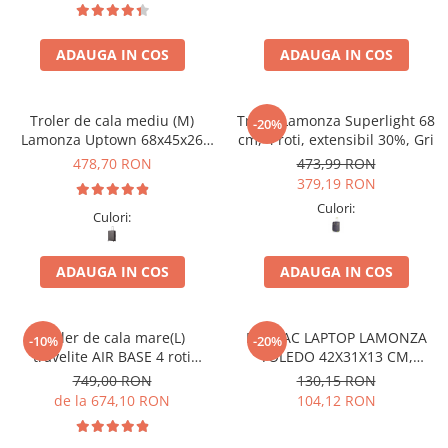
ADAUGA IN COS
ADAUGA IN COS
Troler de cala mediu (M)
Troler Lamonza Superlight 68
-20%
Lamonza Uptown 68x45x26
cm, 4 roti, extensibil 30%, Gri
cm, 3.10 kg, gri
478,70 RON
473,99 RON
379,19 RON
Culori:
Culori:
ADAUGA IN COS
ADAUGA IN COS
Troler de cala mare(L)
RUCSAC LAPTOP LAMONZA
-10%
-20%
travelite AIR BASE 4 roti
TOLEDO 42X31X13 CM,
spinner 77 x 51 x 30 cm - L
NEGRU / ALBASTRU
749,00 RON
130,15 RON
de la 674,10 RON
104,12 RON