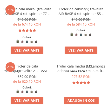
Troler de cala mare(L)travelite
Troler de cabina(S) travelite
-10%
AIR BASE 4 roti spinner 77 x
AIR BASE 4 roti spinner 55 x
51 x 30 cm - L
39 x 20 cm - S
749,00 RON
649,00 RON
de la 674,10 RON
de la 584,10 RON
Culori:
Culori:
VEZI VARIANTE
VEZI VARIANTE
Troler de cala
Troler cala mediu (M)Lamonza
-10%
mediu(M)travelite AIR BASE 4
Atlanta 64x41x24 cm, 3.30 kg,
roti DUBLE 67 CM
extensibil 30%, albastru
689,00 RON
297,52 RON
de la 620,10 RON
Culori:
VEZI VARIANTE
ADAUGA IN COS