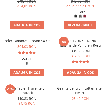
spinner 67 x 45 x 27 cm -
duble, 81 x 52 x 32/36 cm
649,74 RON
849,75 RON
RESIGILAT
,expandabil
454,81 RON
de la 722,29 RON
Culori:
ADAUGA IN COS
VEZI VARIANTE
Troler Lamonza Stream 54 cm
Valiza TRUNKI FRANK -
-5%
Masina de Pompieri Rosu
304,03 RON
334,53 RON
317,80 RON
Culori:
ADAUGA IN COS
ADAUGA IN COS
Husa Troler Travelite L-
Geanta pentru incaltaminte -
-10%
Antracit
Negru
110,83 RON
25,42 RON
99,75 RON