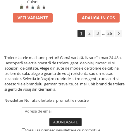
Culori:
VEZI VARIANTE
ADAUGA IN COS
1
2
3
26
...
Trolere la cele mai bune prețuri! Gamă variată, livrare în max 24-48h.
Descoperă selecția noastră de trolere, genți de voiaj, rucsacuri și
accesorii de calitate. Alege din sute de modele de trolere de cabina,
trolere de cala, alege o geanta de voiaj rezistenta sau un rucsac
incapator. Selectia InBagaj.ro cuprinde si trolere, genti, rucsacuri si
aceesorii ale brandului german travelite, cel mai iubit brand de trolere
si genti de voiaj din Germania.
Newsletter
Nu rata ofertele si promotiile noastre
Vreau sa primesc newslettere cu promotiile