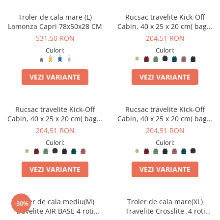
Troler de cala mare (L)
Rucsac travelite Kick-Off
Lamonza Capri 78x50x28 CM
Cabin, 40 x 25 x 20 cm( bagaj
permis gratuit la companii
531,50 RON
204,51 RON
low-cost)
Culori:
Culori:
VEZI VARIANTE
VEZI VARIANTE
Rucsac travelite Kick-Off
Rucsac travelite Kick-Off
Cabin, 40 x 25 x 20 cm( bagaj
Cabin, 40 x 25 x 20 cm( bagaj
permis gratuit la companii
permis gratuit la companii
204,51 RON
204,51 RON
low-cost)
low-cost)
Culori:
Culori:
VEZI VARIANTE
VEZI VARIANTE
Troler de cala mediu(M)
Troler de cala mare(XL)
-30%
travelite AIR BASE 4 roti
Travelite Crosslite ,4 roti