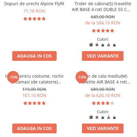
Accesorii bagaje
Dopuri de urechi Alpine Flyfit
Troler de cabina(S) travelite
AIR BASE 4 roti DUBLE 55 CM -
Huse troler
71,18 RON
S
649,00 RON
Business Travel
de la 584,10 RON
Borsete
Resigilate
Culori:
Reduceri bagaje
ADAUGA IN COS
VEZI VARIANTE
Husa pentru costume, rochii
Troler de cala mediu(M)
-10%
-10%
si camasi (de calatorie)
travelite AIR BASE 4 roti
travelite Mobile
spinner 67 x 45 x 27 cm
119,00 RON
689,00 RON
107,10 RON
de la 620,10 RON
Culori:
ADAUGA IN COS
VEZI VARIANTE