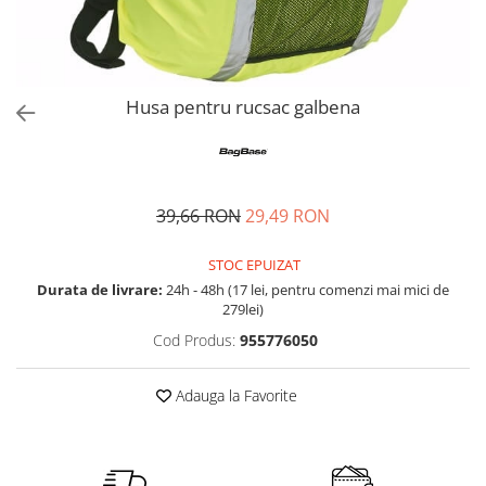
Accesorii bagaje
Huse troler
Business Travel
Borsete
Husa pentru rucsac galbena
Resigilate
Reduceri bagaje
39,66 RON
29,49 RON
STOC EPUIZAT
Durata de livrare:
24h - 48h (17 lei, pentru comenzi mai mici de
279lei)
Cod Produs:
955776050
Adauga la Favorite