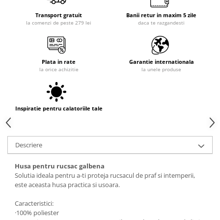
Transport gratuit
Banii retur in maxim 5 zile
la comenzi de peste 279 lei
daca te razgandesti
Plata in rate
Garantie internationala
la orice achizitie
la unele produse
Inspiratie pentru calatoriile tale
Descriere
Husa pentru rucsac galbena
Solutia ideala pentru a-ti proteja rucsacul de praf si intemperii,
este aceasta husa practica si usoara.
Caracteristici:
·100% poliester