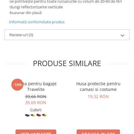
·se potriveşte pentru toate rucsacurile cu volum de 20-60 de litri
·dungi reflectorizante verticale
·buzunar din plasă
Informatii conformitate produs
Review-uri
(0)
PRODUSE SIMILARE
Curea pentru bagaje
Husa protectie pentru
-10%
Travelite
camasi si costume
39,66 RON
19,32 RON
35,69 RON
Culori: