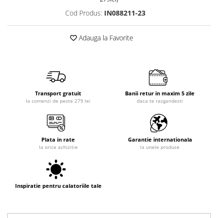
Cod Produs:
IN088211-23
Adauga la Favorite
Transport gratuit
Banii retur in maxim 5 zile
la comenzi de peste 279 lei
daca te razgandesti
Plata in rate
Garantie internationala
la orice achizitie
la unele produse
Inspiratie pentru calatoriile tale