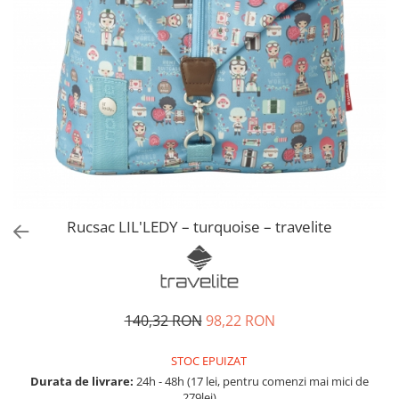
Accesorii bagaje
Huse troler
Business Travel
Borsete
Resigilate
Reduceri bagaje
Rucsac LIL'LEDY – turquoise – travelite
140,32 RON
98,22 RON
STOC EPUIZAT
Durata de livrare:
24h - 48h (17 lei, pentru comenzi mai mici de
279lei)