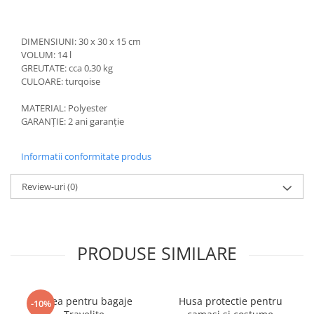
DIMENSIUNI: 30 x 30 x 15 cm
VOLUM: 14 l
GREUTATE: cca 0,30 kg
CULOARE: turqoise
MATERIAL: Polyester
GARANȚIE: 2 ani garanție
Informatii conformitate produs
Review-uri
(0)
PRODUSE SIMILARE
Curea pentru bagaje
Husa protectie pentru
-10%