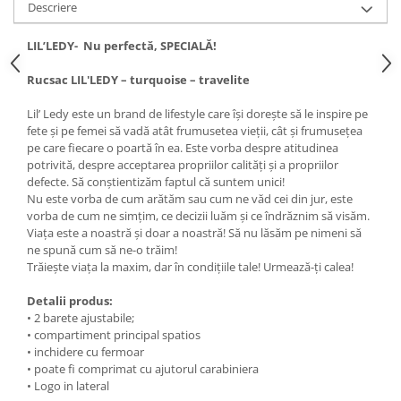
Descriere
LIL’LEDY- Nu perfectă, SPECIALĂ!
Rucsac LIL'LEDY – turquoise – travelite
Lil’ Ledy este un brand de lifestyle care își dorește să le inspire pe
fete și pe femei să vadă atât frumusetea vieții, cât și frumusețea
pe care fiecare o poartă în ea. Este vorba despre atitudinea
potrivită, despre acceptarea propriilor calități și a propriilor
defecte. Să conștientizăm faptul că suntem unici!
Nu este vorba de cum arătăm sau cum ne văd cei din jur, este
vorba de cum ne simțim, ce decizii luăm și ce îndrăznim să visăm.
Viața este a noastră și doar a noastră! Să nu lăsăm pe nimeni să
ne spună cum să ne-o trăim!
Trăiește viața la maxim, dar în condițiile tale! Urmează-ți calea!
Detalii produs:
• 2 barete ajustabile;
• compartiment principal spatios
• inchidere cu fermoar
• poate fi comprimat cu ajutorul carabiniera
• Logo in lateral