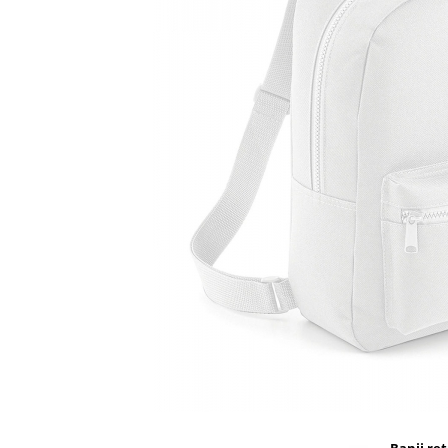
Accesorii bagaje
Huse troler
Business Travel
Borsete
Resigilate
Reduceri bagaje