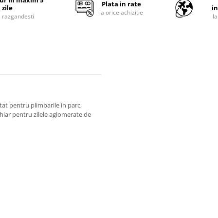
tur in maxim 5
Plata in rate
zile
i
la orice achizitie
e razgandesti
l
tat pentru plimbarile in parc,
hiar pentru zilele aglomerate de