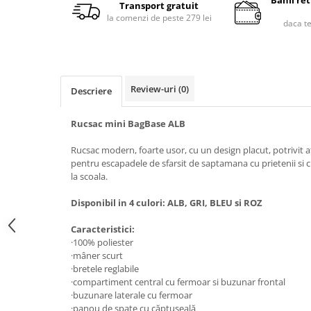
Banii re
Transport gratuit
la comenzi de peste 279 lei
daca t
Review-uri
(0)
Descriere
Rucsac mini BagBase ALB
Rucsac modern, foarte usor, cu un design placut, potrivit a
pentru escapadele de sfarsit de saptamana cu prietenii si c
la scoala.
Disponibil in 4 culori: ALB, GRI, BLEU si ROZ
Caracteristici:
·100% poliester
·mâner scurt
·bretele reglabile
·compartiment central cu fermoar si buzunar frontal
·buzunare laterale cu fermoar
·panou de spate cu căptuşeală