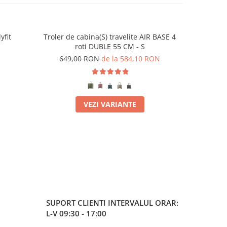
yfit
Troler de cabina(S) travelite AIR BASE 4
Husa pent
-10%
roti DUBLE 55 CM - S
(de c
649,00 RON
de la 584,10 RON
11
VEZI VARIANTE
SUPORT CLIENTI
INTERVALUL ORAR:
L-V 09:30 - 17:00