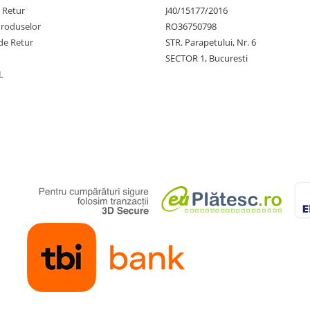
e Retur
J40/15177/2016
Produselor
RO36750798
de Retur
STR. Parapetului, Nr. 6
SECTOR 1, Bucuresti
L