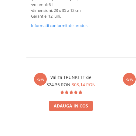
·volumul: 6 l
·dimensiuni: 23 x 35 x 12 cm
Garantie: 12 luni.
Informatii conformitate produs
Valiza TRUNKI Trixie
Val
-5%
-5%
324,36 RON
308,14 RON
ADAUGA IN COS