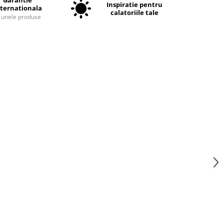
Garantie
Inspiratie pentru
nternationala
calatoriile tale
a unele produse