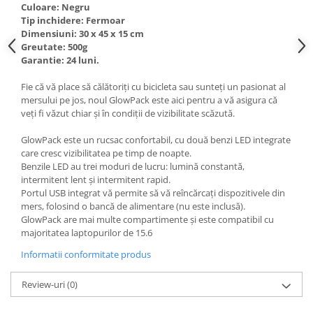
Culoare: Negru
Tip inchidere: Fermoar
Dimensiuni: 30 x 45 x 15 cm
Greutate: 500g
Garantie: 24 luni.
Fie că vă place să călătoriți cu bicicleta sau sunteți un pasionat al
mersului pe jos, noul GlowPack este aici pentru a vă asigura că
veți fi văzut chiar și în condiții de vizibilitate scăzută.
GlowPack este un rucsac confortabil, cu două benzi LED integrate
care cresc vizibilitatea pe timp de noapte.
Benzile LED au trei moduri de lucru: lumină constantă,
intermitent lent și intermitent rapid.
Portul USB integrat vă permite să vă reîncărcați dispozitivele din
mers, folosind o bancă de alimentare (nu este inclusă).
GlowPack are mai multe compartimente și este compatibil cu
majoritatea laptopurilor de 15.6
Informatii conformitate produs
Review-uri
(0)