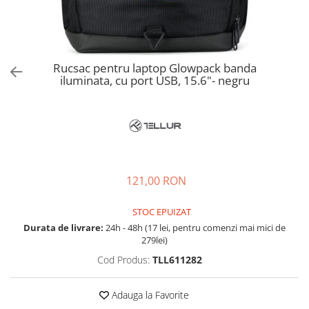
Accesorii bagaje
Huse troler
Business Travel
Borsete
Rucsac pentru laptop Glowpack banda
iluminata, cu port USB, 15.6"- negru
Resigilate
Reduceri bagaje
121,00 RON
STOC EPUIZAT
Durata de livrare:
24h - 48h (17 lei, pentru comenzi mai mici de
279lei)
Cod Produs:
TLL611282
Adauga la Favorite