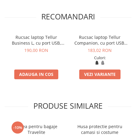
RECOMANDARI
Rucsac laptop Tellur
Rucsac laptop Tellur
Business L, cu port USB,
Companion, cu port USB,
17.3", negru
15.6"
190,00 RON
183,02 RON
Culori:
ADAUGA IN COS
VEZI VARIANTE
PRODUSE SIMILARE
Curea pentru bagaje
Husa protectie pentru
-10%
Travelite
camasi si costume