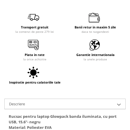
Transport gratuit
Banii retur in maxim 5 zile
la comenzi de peste 279 lei
daca te razgandesti
Plata in rate
Garantie internationala
la orice achizitie
la unele produse
Inspiratie pentru calatoriile tale
Descriere
Rucsac pentru laptop Glowpack banda iluminata, cu port
USB, 15.6"- negru
Material: Poliester EVA