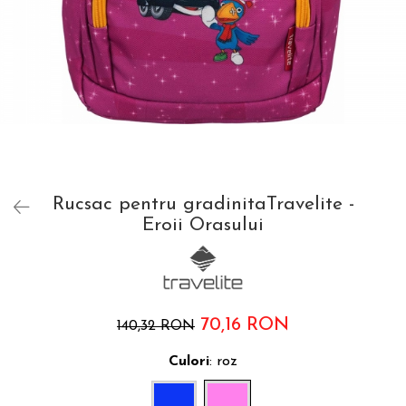
Accesorii bagaje
Huse troler
Business Travel
Borsete
Resigilate
Reduceri bagaje
Rucsac pentru gradinitaTravelite -
Eroii Orasului
70,16 RON
140,32 RON
Culori
: roz