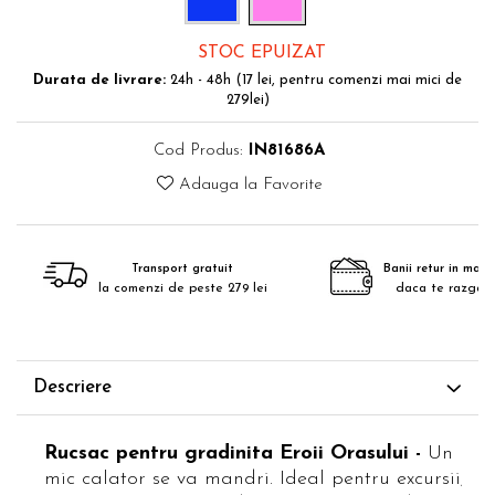
STOC EPUIZAT
Durata de livrare:
24h - 48h (17 lei, pentru comenzi mai mici de
279lei)
Cod Produs:
IN81686A
Adauga la Favorite
Transport gratuit
Banii retur in maxim
la comenzi de peste 279 lei
daca te razgan
Descriere
Rucsac pentru gradinita Eroii Orasului -
Un rucs
mic calator se va mandri. Ideal pentru excursii, dru