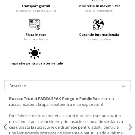
Transport gratuit
Banii retur in maxim 5 zile
la comenzi de peste 279 lei
daca te razgandesti
Plata in rate
Garantie internationala
la orice achizitie
la unele produse
Inspiratie pentru calatoriile tale
Descriere
Rucsac Trunki PADDLEPAK Penguin PaddlePak
este un
rucsac rezistent la apa, ideal pentru micii exploratori!
Este fabricat dintr-un material usor si durabil si este prevazut cu
un sistem etans de inchidere prin rasucire, o inovatie similara cu
cea utilizata la rucsacurile de drumetie pentru adulti, pentru a
tine lucrusoarele protejate de elementele naturii. PaddlePak mai