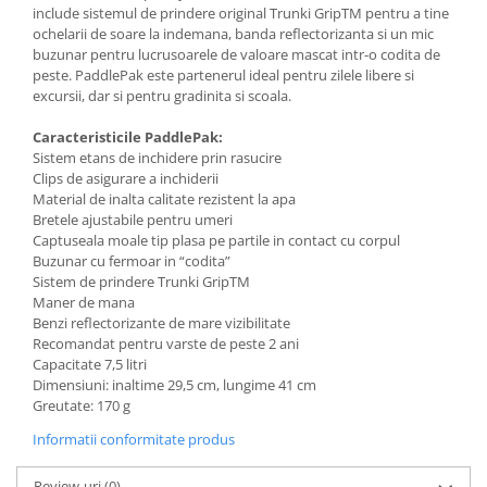
include sistemul de prindere original Trunki GripTM pentru a tine
ochelarii de soare la indemana, banda reflectorizanta si un mic
buzunar pentru lucrusoarele de valoare mascat intr-o codita de
peste. PaddlePak este partenerul ideal pentru zilele libere si
excursii, dar si pentru gradinita si scoala.
Caracteristicile PaddlePak:
Sistem etans de inchidere prin rasucire
Clips de asigurare a inchiderii
Material de inalta calitate rezistent la apa
Bretele ajustabile pentru umeri
Captuseala moale tip plasa pe partile in contact cu corpul
Buzunar cu fermoar in “codita”
Sistem de prindere Trunki GripTM
Maner de mana
Benzi reflectorizante de mare vizibilitate
Recomandat pentru varste de peste 2 ani
Capacitate 7,5 litri
Dimensiuni: inaltime 29,5 cm, lungime 41 cm
Greutate: 170 g
Informatii conformitate produs
Review-uri
(0)