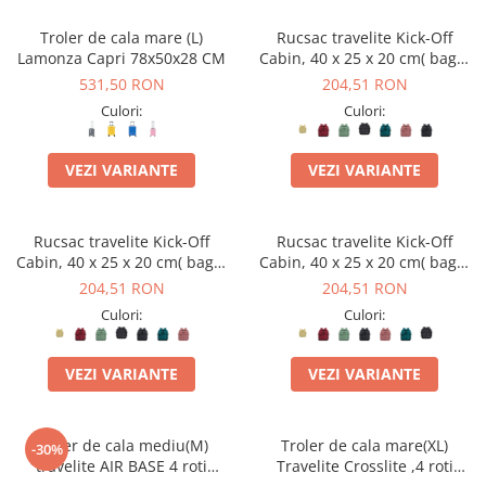
Troler de cala mare (L)
Rucsac travelite Kick-Off
Lamonza Capri 78x50x28 CM
Cabin, 40 x 25 x 20 cm( bagaj
permis gratuit la companii
531,50 RON
204,51 RON
low-cost)
Culori:
Culori:
VEZI VARIANTE
VEZI VARIANTE
Rucsac travelite Kick-Off
Rucsac travelite Kick-Off
Cabin, 40 x 25 x 20 cm( bagaj
Cabin, 40 x 25 x 20 cm( bagaj
permis gratuit la companii
permis gratuit la companii
204,51 RON
204,51 RON
low-cost)
low-cost)
Culori:
Culori:
VEZI VARIANTE
VEZI VARIANTE
Troler de cala mediu(M)
Troler de cala mare(XL)
-30%
travelite AIR BASE 4 roti
Travelite Crosslite ,4 roti