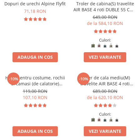
Accesorii bagaje
Dopuri de urechi Alpine Flyfit
Troler de cabina(S) travelite
AIR BASE 4 roti DUBLE 55 CM -
Huse troler
71,18 RON
S
649,00 RON
Business Travel
de la 584,10 RON
Borsete
Resigilate
Culori:
Reduceri bagaje
ADAUGA IN COS
VEZI VARIANTE
Husa pentru costume, rochii
Troler de cala mediu(M)
-10%
-10%
si camasi (de calatorie)
travelite AIR BASE 4 roti
travelite Mobile
spinner 67 x 45 x 27 cm
119,00 RON
689,00 RON
107,10 RON
de la 620,10 RON
Culori:
ADAUGA IN COS
VEZI VARIANTE