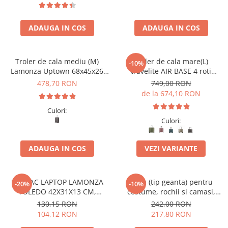
ADAUGA IN COS
ADAUGA IN COS
Troler de cala mediu (M)
Troler de cala mare(L)
-10%
Lamonza Uptown 68x45x26
travelite AIR BASE 4 roti
cm, 3.10 kg, gri
spinner 77 x 51 x 30 cm - L
478,70 RON
749,00 RON
de la 674,10 RON
Culori:
Culori:
ADAUGA IN COS
VEZI VARIANTE
RUCSAC LAPTOP LAMONZA
Husa (tip geanta) pentru
-20%
-10%
TOLEDO 42X31X13 CM,
costume, rochii si camasi,
NEGRU / ALBASTRU
travelite Mobile
130,15 RON
242,00 RON
104,12 RON
217,80 RON