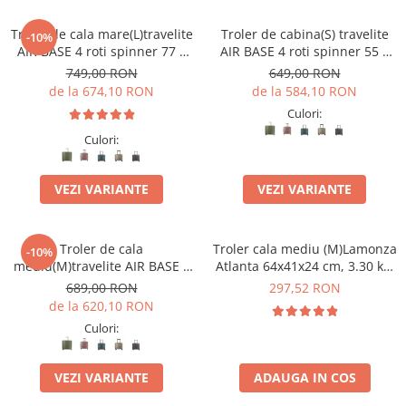
Troler de cala mare(L)travelite
Troler de cabina(S) travelite
-10%
AIR BASE 4 roti spinner 77 x
AIR BASE 4 roti spinner 55 x
51 x 30 cm - L
39 x 20 cm - S
749,00 RON
649,00 RON
de la 674,10 RON
de la 584,10 RON
Culori:
Culori:
VEZI VARIANTE
VEZI VARIANTE
Troler de cala
Troler cala mediu (M)Lamonza
-10%
mediu(M)travelite AIR BASE 4
Atlanta 64x41x24 cm, 3.30 kg,
roti DUBLE 67 CM
extensibil 30%, albastru
689,00 RON
297,52 RON
de la 620,10 RON
Culori:
VEZI VARIANTE
ADAUGA IN COS