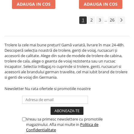
ADAUGA IN COS
ADAUGA IN COS
1
2
3
26
...
Trolere la cele mai bune prețuri! Gamă variată, livrare în max 24-48h.
Descoperă selecția noastră de trolere, genți de voiaj, rucsacuri și
accesorii de calitate. Alege din sute de modele de trolere de cabina,
trolere de cala, alege o geanta de voiaj rezistenta sau un rucsac
incapator. Selectia InBagaj.ro cuprinde si trolere, genti, rucsacuri si
aceesorii ale brandului german travelite, cel mai iubit brand de trolere
si genti de voiaj din Germania.
Newsletter
Nu rata ofertele si promotiile noastre
Vreau sa primesc newslettere cu promotiile
magazinului. Afla mai multe in
Politica de
Confidentialitate