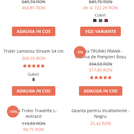
spinner 67 x 45 x 27 cm -
duble, 81 x 52 x 32/36 cm
649,74 RON
849,75 RON
RESIGILAT
,expandabil
454,81 RON
de la 722,29 RON
Culori:
ADAUGA IN COS
VEZI VARIANTE
Troler Lamonza Stream 54 cm
Valiza TRUNKI FRANK -
-5%
Masina de Pompieri Rosu
304,03 RON
334,53 RON
317,80 RON
Culori:
ADAUGA IN COS
ADAUGA IN COS
Husa Troler Travelite L-
Geanta pentru incaltaminte -
-10%
Antracit
Negru
110,83 RON
25,42 RON
99,75 RON