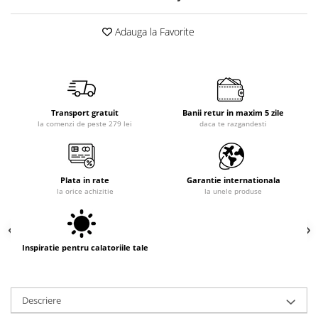
Adauga la Favorite
Transport gratuit
Banii retur in maxim 5 zile
la comenzi de peste 279 lei
daca te razgandesti
Plata in rate
Garantie internationala
la orice achizitie
la unele produse
Inspiratie pentru calatoriile tale
Descriere