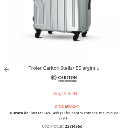
Accesorii bagaje
Huse troler
Business Travel
Borsete
Resigilate
Reduceri bagaje
Troler Carlton Stellar 55 argintiu
396,55 RON
STOC EPUIZAT
Durata de livrare:
24h - 48h (17 lei, pentru comenzi mai mici de
279lei)
Cod Produs:
238J455c