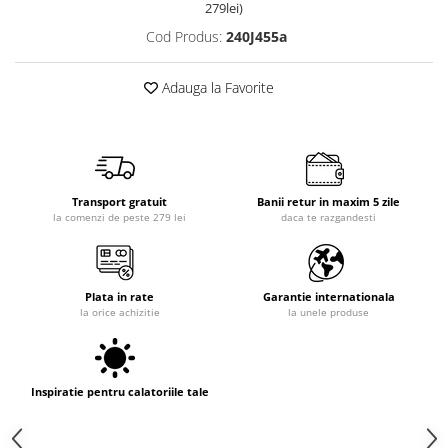
279lei)
Cod Produs:
240J455a
Adauga la Favorite
Transport gratuit
Banii retur in maxim 5 zile
la comenzi de peste 279 lei
daca te razgandesti
Plata in rate
Garantie internationala
la orice achizitie
la unele produse
Inspiratie pentru calatoriile tale