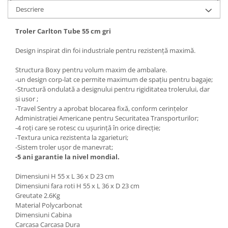
Descriere
Troler Carlton Tube 55 cm gri
Design inspirat din foi industriale pentru rezistență maximă.
Structura Boxy pentru volum maxim de ambalare.
-un design corp-lat ce permite maximum de spațiu pentru bagaje;
-Structură ondulată a designului pentru rigiditatea trolerului, dar
si usor ;
-Travel Sentry a aprobat blocarea fixă, conform cerințelor
Administrației Americane pentru Securitatea Transporturilor;
-4 roți care se rotesc cu ușurință în orice direcție;
-Textura unica rezistenta la zgarieturi;
-Sistem troler ușor de manevrat;
-5 ani garantie la nivel mondial.
Dimensiuni H 55 x L 36 x D 23 cm
Dimensiuni fara roti H 55 x L 36 x D 23 cm
Greutate 2.6Kg
Material Polycarbonat
Dimensiuni Cabina
Carcasa Carcasa Dura