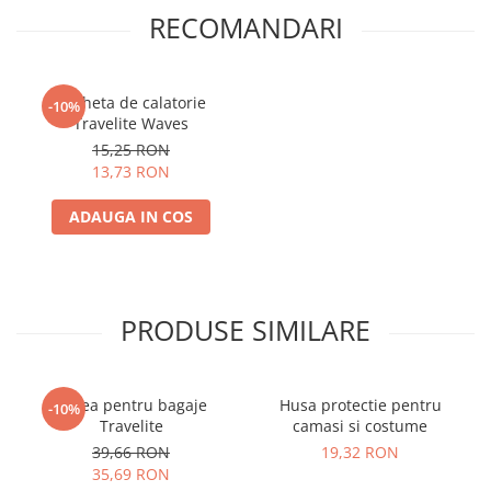
RECOMANDARI
Eticheta de calatorie
-10%
Travelite Waves
15,25 RON
13,73 RON
ADAUGA IN COS
PRODUSE SIMILARE
Curea pentru bagaje
Husa protectie pentru
-10%
Travelite
camasi si costume
39,66 RON
19,32 RON
35,69 RON