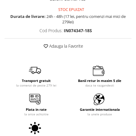
STOC EPUIZAT
Durata de livrare:
24h - 48h (17 lei, pentru comenzi mai mici de
279lei)
Cod Produs:
IN074347-18S
Adauga la Favorite
Transport gratuit
Banii retur in maxim 5 zile
la comenzi de peste 279 lei
daca te razgandesti
Plata in rate
Garantie internationala
la orice achizitie
la unele produse