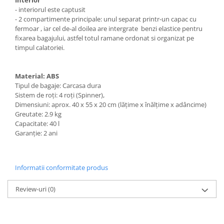
Interior
- interiorul este captusit
- 2 compartimente principale: unul separat printr-un capac cu
fermoar , iar cel de-al doilea are intergrate benzi elastice pentru
fixarea bagajului, astfel totul ramane ordonat si organizat pe
timpul calatoriei.
Material: ABS
Tipul de bagaje: Carcasa dura
Sistem de roți: 4 roți (Spinner),
Dimensiuni: aprox. 40 x 55 x 20 cm (lățime x înălțime x adâncime)
Greutate: 2.9 kg
Capacitate: 40 l
Garanție: 2 ani
Informatii conformitate produs
Review-uri
(0)