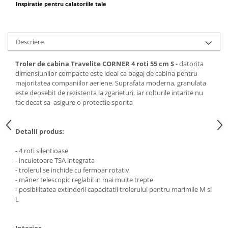
Inspiratie pentru calatoriile tale
Descriere
Troler de cabina Travelite CORNER 4 roti 55 cm S -
datorita
dimensiunilor compacte este ideal ca bagaj de cabina pentru
majoritatea companiilor aeriene. Suprafata moderna, granulata
este deosebit de rezistenta la zgarieturi, iar colturile intarite nu
fac decat sa asigure o protectie sporita
Detalii produs:
- 4 roti silentioase
- incuietoare TSA integrata
- trolerul se inchide cu fermoar rotativ
- mâner telescopic reglabil in mai multe trepte
- posibilitatea extinderii capacitatii trolerului pentru marimile M si
L