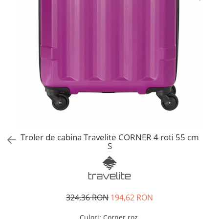
Accesorii bagaje
Huse troler
Business Travel
Borsete
Resigilate
Reduceri bagaje
Troler de cabina Travelite CORNER 4 roti 55 cm
S
324,36 RON
194,62 RON
Culori
:
Corner roz