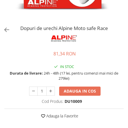
Accesorii bagaje
Huse troler
Business Travel
Borsete
Dopuri de urechi Alpine Moto safe Race
Resigilate
Reduceri bagaje
81,34 RON
IN STOC
Durata de livrare:
24h - 48h (17 lei, pentru comenzi mai mici de
279lei)
ADAUGA IN COS
Cod Produs:
DU10009
Adauga la Favorite