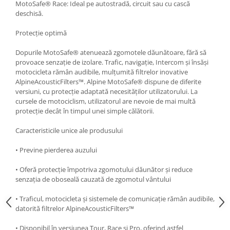
MotoSafe® Race: Ideal pe autostradă, circuit sau cu cască
deschisă.
Protecție optimă
Dopurile MotoSafe® atenuează zgomotele dăunătoare, fără să
provoace senzație de izolare. Trafic, navigație, Intercom și însăși
motocicleta rămân audibile, mulțumită filtrelor inovative
AlpineAcousticFilters™. Alpine MotoSafe® dispune de diferite
versiuni, cu protecție adaptată necesităților utilizatorului. La
cursele de motociclism, utilizatorul are nevoie de mai multă
protecție decât în timpul unei simple călătorii.
Caracteristicile unice ale produsului
• Previne pierderea auzului
• Oferă protecție împotriva zgomotului dăunător și reduce
senzația de oboseală cauzată de zgomotul vântului
• Traficul, motocicleta și sistemele de comunicație rămân audibile,
datorită filtrelor AlpineAcousticFilters™
• Disponibil în versiunea Tour, Race și Pro, oferind astfel