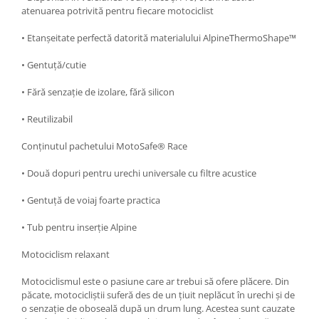
atenuarea potrivită pentru fiecare motociclist
• Etanșeitate perfectă datorită materialului AlpineThermoShape™
• Gentuță/cutie
• Fără senzație de izolare, fără silicon
• Reutilizabil
Conținutul pachetului MotoSafe® Race
• Două dopuri pentru urechi universale cu filtre acustice
• Gentuță de voiaj foarte practica
• Tub pentru inserție Alpine
Motociclism relaxant
Motociclismul este o pasiune care ar trebui să ofere plăcere. Din
păcate, motocicliștii suferă des de un țiuit neplăcut în urechi și de
o senzație de oboseală după un drum lung. Acestea sunt cauzate