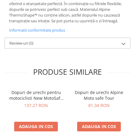
oferind o etanșeitate perfectă. În combinație cu filtrele flexibile,
dopurile se potrivesc perfect sub cască. Materialul Alpine
ThermoShape™ nu conține silicon, astfel dopurile nu cauzează
transpirație sau iritație. Se pot purta cu ușurință o zi întreagă.
Informatii conformitate produs
Review-uri
(0)
PRODUSE SIMILARE
Dopuri de urechi pentru
Dopuri de urechi Alpine
motociclisti New MotoSafe
Moto safe Tour
Pro
137,27 RON
81,34 RON
ADAUGA IN COS
ADAUGA IN COS