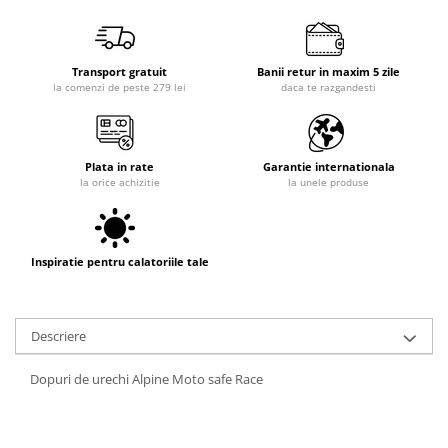
Transport gratuit
Banii retur in maxim 5 zile
la comenzi de peste 279 lei
daca te razgandesti
Plata in rate
Garantie internationala
la orice achizitie
la unele produse
Inspiratie pentru calatoriile tale
Descriere
Dopuri de urechi Alpine Moto safe Race