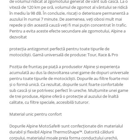
de volumul ridicat al zgomotului generat de vânt sub cască. La o
viteză de 120 km pe oră, volumul de zgomot al vântului se ridică
în mediu la 98 dB. În concluzie, riscați o deterioare permanentă a
auzului în numai 7 minute. De asemenea, veți obosi mult mai
repede și din această cauză veți fi mai puțin concentrat în trafic.
Pentru a evita aceste efecte secundare ale zgomotului, Alpine a
dezvoltat
protecția antizgomot perfectă pentru toate tipurile de
motocicliști. Gamă universală de produse: Tour, Race & Pro
Poziția de fruntaș pe piață a produselor Alpine și experiența
acumulată au dus la dezvoltarea unei game de dopuri universale
pentru toate tipurile de motocicliști. Dopurile au filtre foarte moi
și o formă unică. Ca rezultat, dopurile sunt foarte confortabile
sub cască și se potrivesc perfect în ureche. Mulțumite unei game
de trei produse, Alpine oferă o protecție al auzului de înaltă
calitate, cu filtre speciale, accesibilă tuturor.
Material unic pentru confort
Dopurile Alpine MotoSafe® sunt confecționate din materialul
durabil și flexibil Alpine ThermoShape™. Datorită căldurii
corpului, materialul moale preia forma conductului urechii,