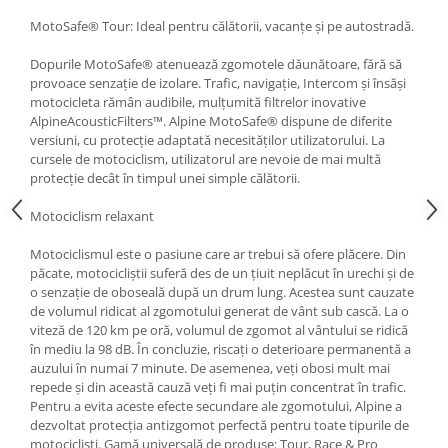
MotoSafe® Tour: Ideal pentru călătorii, vacanțe și pe autostradă.
Dopurile MotoSafe® atenuează zgomotele dăunătoare, fără să
provoace senzație de izolare. Trafic, navigație, Intercom și însăși
motocicleta rămân audibile, mulțumită filtrelor inovative
AlpineAcousticFilters™. Alpine MotoSafe® dispune de diferite
versiuni, cu protecție adaptată necesităților utilizatorului. La
cursele de motociclism, utilizatorul are nevoie de mai multă
protecție decât în timpul unei simple călătorii.
Motociclism relaxant
Motociclismul este o pasiune care ar trebui să ofere plăcere. Din
păcate, motocicliștii suferă des de un țiuit neplăcut în urechi și de
o senzație de oboseală după un drum lung. Acestea sunt cauzate
de volumul ridicat al zgomotului generat de vânt sub cască. La o
viteză de 120 km pe oră, volumul de zgomot al vântului se ridică
în mediu la 98 dB. În concluzie, riscați o deterioare permanentă a
auzului în numai 7 minute. De asemenea, veți obosi mult mai
repede și din această cauză veți fi mai puțin concentrat în trafic.
Pentru a evita aceste efecte secundare ale zgomotului, Alpine a
dezvoltat protecția antizgomot perfectă pentru toate tipurile de
motocicliști. Gamă universală de produse: Tour, Race & Pro