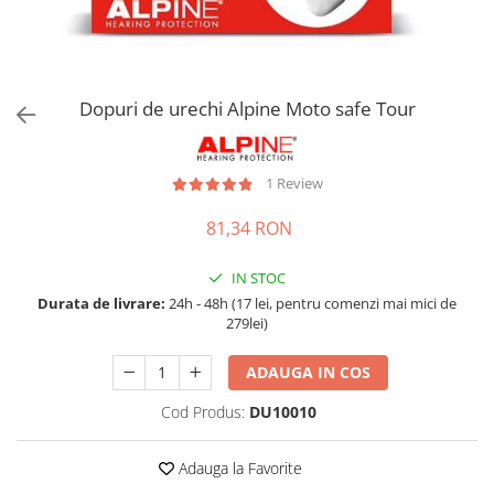
Accesorii bagaje
Huse troler
Business Travel
Borsete
Dopuri de urechi Alpine Moto safe Tour
Resigilate
Reduceri bagaje
1 Review
81,34 RON
IN STOC
Durata de livrare:
24h - 48h (17 lei, pentru comenzi mai mici de
279lei)
ADAUGA IN COS
Cod Produs:
DU10010
Adauga la Favorite