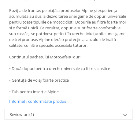
Poziția de fruntaș pe piață a produselor Alpine și experiența
acumulată au dus la dezvoltarea unei game de dopuri universale
pentru toate tipurile de motocicliști. Dopurile au filtre foarte moi
și o formă unică. Ca rezultat, dopurile sunt foarte confortabile
sub cască și se potrivesc perfect în ureche. Mulțumite unei game
de trei produse, Alpine oferă o protecție al auzului de înaltă
calitate, cu filtre speciale, accesibilă tuturor.
Conținutul pachetului MotoSafe®Tour:
• Două dopuri pentru urechi universale cu filtre acustice
• Gentuță de voiaj foarte practica
• Tub pentru inserție Alpine
Informatii conformitate produs
Review-uri
(1)