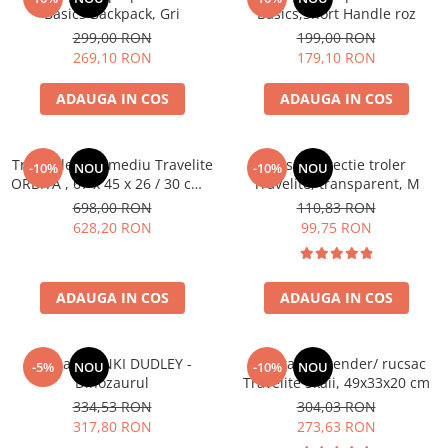
Accesorii bagaje
Basics Backpack, Gri
Basics,Short Handle roz
Huse troler
299,00 RON
199,00 RON
269,10 RON
179,10 RON
Business Travel
Borsete
ADAUGA IN COS
ADAUGA IN COS
Resigilate
Reduceri bagaje
Troler de cala mediu Travelite
Husa protectie troler
-10%
NOU
-10%
NOU
ORBITA , 67 x 45 x 26 / 30 cm -
Travelite, transparent, M
M
698,00 RON
110,83 RON
628,20 RON
99,75 RON
ADAUGA IN COS
ADAUGA IN COS
Valiza TRUNKI DUDLEY -
Geanta weekender/ rucsac
-5%
NOU
-10%
NOU
Dinozaurul
Travelite Skaii, 49x33x20 cm
334,53 RON
304,03 RON
317,80 RON
273,63 RON