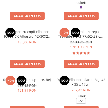
Culori:
ADAUGA IN COS
ADAUGA IN COS
Troler pentru copii Ella Icon
Troler de cala mare(L)
NOU
-10%
NOU
JOYSTICK Albastru 46X30X24
Travelite NEXT 77x52x29 cm,
cm
Aluminiu, Argintiu
185,06 RON
2.133,26 RON
1.919,93 RON
ADAUGA IN COS
ADAUGA IN COS
Rucsac Heys Atmosphere, Bej
Rucsac Ella Icon, Sand, Bej, 45
-40%
NOU
NOU
x 35 x 17cm
253,18 RON
207,43 RON
151,91 RON
Culori:
2229