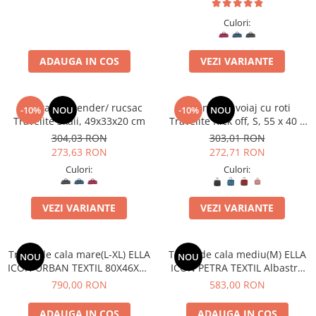
Culori:
ADAUGA IN COS
VEZI VARIANTE
Geanta weekender/ rucsac
Geanta de voiaj cu roti
-10%
NOU
-10%
NOU
Travelite Skaii, 49x33x20 cm
Travelite Kick off, S, 55 x 40 x
20 cm
304,03 RON
303,01 RON
273,63 RON
272,71 RON
Culori:
Culori:
VEZI VARIANTE
VEZI VARIANTE
Troler de cala mare(L-XL) ELLA
Troler de cala mediu(M) ELLA
NOU
NOU
ICON URBAN TEXTIL 80X46X31
ICON PETRA TEXTIL Albastru
CM
69X41X28 CM
790,00 RON
583,00 RON
ADAUGA IN COS
ADAUGA IN COS