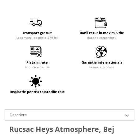
Transport gratuit
Banii retur in maxim 5 zile
la comenzi de peste 279 lei
daca te razgandesti
Plata in rate
Garantie internationala
la orice achizitie
la unele produse
Inspiratie pentru calatoriile tale
Descriere
Rucsac Heys Atmosphere, Bej