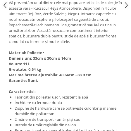
Vă prezentăm unul dintre cele mai populare articole de colecție în
această vară - Rucsacul Heys Atmosphere. Disponibil în 4 culori
uimitoare: Bej, Roz, Verde Salvie și Negru. Întoarce capetele cu
noul rucsac atmosphere și folosește-l ca geantă de zi cu zi,
împachetează-ți echipamentul de gimnastică sau ia-l cu tine in
următorul zbor. Această rucsac are compartiment interior
spațios, buzunare duble pentru sticle de apă și buzunar frontal
camuflat cu fermoar și multe altele.
Material: Poliester
Dimensiuni:
33cm x 30cm x 14cm
Volum: 11 L
Greutate: 0.54 kg
Marime bretea ajustabila: 40.64cm - 88.9 cm
Garantie: 5 ani.
Caracteristici:
Fabricat din poliester ușor, rezistent la apă
Închidere cu fermoar dublu
Dispune de hardware care se potrivește culorilor și mânere
durabile din poliuretan
2 mânere de transport - umăr și și sus
Bretele de umăr reglabile din nailon
Buzunarul pentru manerul trolerului facilitează transportul