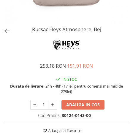
Accesorii bagaje
Huse troler
Business Travel
Borsete
Rucsac Heys Atmosphere, Bej
Resigilate
Reduceri bagaje
253,18 RON
151,91 RON
IN STOC
Durata de livrare:
24h - 48h (17 lei, pentru comenzi mai mici de
279lei)
ADAUGA IN COS
Cod Produs:
30124-0143-00
Adauga la Favorite