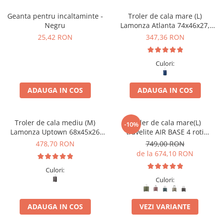
Geanta pentru incaltaminte -
Troler de cala mare (L)
Negru
Lamonza Atlanta 74x46x27,
expandabil 30%
25,42 RON
347,36 RON
Culori:
ADAUGA IN COS
ADAUGA IN COS
Troler de cala mediu (M)
Troler de cala mare(L)
-10%
Lamonza Uptown 68x45x26
travelite AIR BASE 4 roti
cm, 3.10 kg, gri
spinner 77 x 51 x 30 cm - L
478,70 RON
749,00 RON
de la 674,10 RON
Culori:
Culori:
ADAUGA IN COS
VEZI VARIANTE