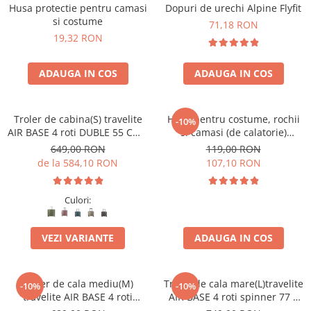
Accesorii bagaje
Husa protectie pentru camasi
Dopuri de urechi Alpine Flyfit
si costume
Huse troler
71,18 RON
19,32 RON
Business Travel
Borsete
ADAUGA IN COS
ADAUGA IN COS
Resigilate
Reduceri bagaje
Troler de cabina(S) travelite
Husa pentru costume, rochii
-10%
AIR BASE 4 roti DUBLE 55 CM -
si camasi (de calatorie)
S
travelite Mobile
649,00 RON
119,00 RON
de la 584,10 RON
107,10 RON
Culori:
VEZI VARIANTE
ADAUGA IN COS
Troler de cala mediu(M)
Troler de cala mare(L)travelite
-10%
-10%
travelite AIR BASE 4 roti
AIR BASE 4 roti spinner 77 x
spinner 67 x 45 x 27 cm
51 x 30 cm - L