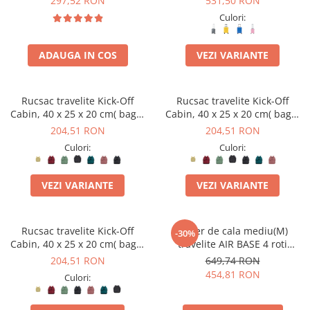
297,52 RON
531,50 RON
Culori:
ADAUGA IN COS
VEZI VARIANTE
Rucsac travelite Kick-Off
Rucsac travelite Kick-Off
Cabin, 40 x 25 x 20 cm( bagaj
Cabin, 40 x 25 x 20 cm( bagaj
permis gratuit la companii
permis gratuit la companii
204,51 RON
204,51 RON
low-cost)
low-cost)
Culori:
Culori:
VEZI VARIANTE
VEZI VARIANTE
Rucsac travelite Kick-Off
Troler de cala mediu(M)
-30%
Cabin, 40 x 25 x 20 cm( bagaj
travelite AIR BASE 4 roti
permis gratuit la companii
spinner 67 x 45 x 27 cm -
204,51 RON
649,74 RON
low-cost)
RESIGILAT
454,81 RON
Culori: