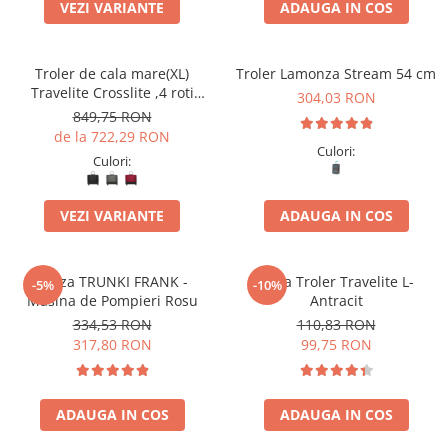
VEZI VARIANTE
ADAUGA IN COS
Troler de cala mare(XL)
Troler Lamonza Stream 54 cm
Travelite Crosslite ,4 roti
304,03 RON
duble, 81 x 52 x 32/36 cm
849,75 RON
,expandabil
de la 722,29 RON
Culori:
Culori:
VEZI VARIANTE
ADAUGA IN COS
Valiza TRUNKI FRANK -
Husa Troler Travelite L-
-5%
-10%
Masina de Pompieri Rosu
Antracit
334,53 RON
110,83 RON
317,80 RON
99,75 RON
ADAUGA IN COS
ADAUGA IN COS