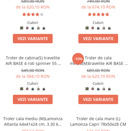
689,00 RON
749,00 RON
de la 620,10 RON
de la 674,10 RON
Culori:
Culori:
VEZI VARIANTE
VEZI VARIANTE
Troler de cabina(S) travelite
Troler de cala
-10%
AIR BASE 4 roti spinner 55 x
mediu(M)travelite AIR BASE 4
39 x 20 cm - S
roti DUBLE 67 CM
649,00 RON
689,00 RON
de la 584,10 RON
de la 620,10 RON
Culori:
Culori:
VEZI VARIANTE
VEZI VARIANTE
Troler cala mediu (M)Lamonza
Troler de cala mare (L)
Atlanta 64x41x24 cm, 3.30 kg,
Lamonza Capri 78x50x28 CM
extensibil 30%, albastru