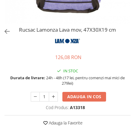
Accesorii bagaje
Huse troler
Business Travel
Borsete
Rucsac Lamonza Lava mov, 47X30X19 cm
Resigilate
Reduceri bagaje
126,08 RON
IN STOC
Durata de livrare:
24h - 48h (17 lei, pentru comenzi mai mici de
279lei)
ADAUGA IN COS
Cod Produs:
A13318
Adauga la Favorite