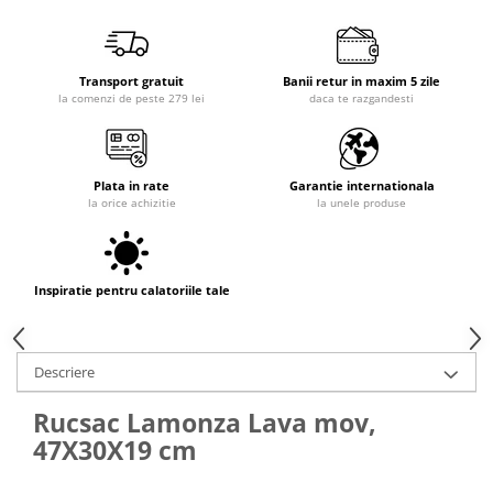
Transport gratuit
Banii retur in maxim 5 zile
la comenzi de peste 279 lei
daca te razgandesti
Plata in rate
Garantie internationala
la orice achizitie
la unele produse
Inspiratie pentru calatoriile tale
Descriere
Rucsac Lamonza Lava mov,
47X30X19 cm