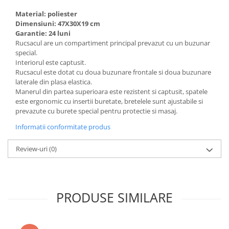
Material: poliester
Dimensiuni: 47X30X19 cm
Garantie: 24 luni
Rucsacul are un compartiment principal prevazut cu un buzunar
special.
Interiorul este captusit.
Rucsacul este dotat cu doua buzunare frontale si doua buzunare
laterale din plasa elastica.
Manerul din partea superioara este rezistent si captusit, spatele
este ergonomic cu insertii buretate, bretelele sunt ajustabile si
prevazute cu burete special pentru protectie si masaj.
Informatii conformitate produs
Review-uri
(0)
PRODUSE SIMILARE