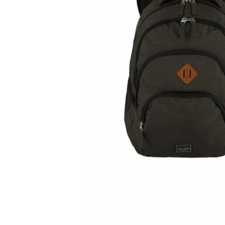
Accesorii bagaje
Huse troler
Business Travel
Borsete
Resigilate
Reduceri bagaje