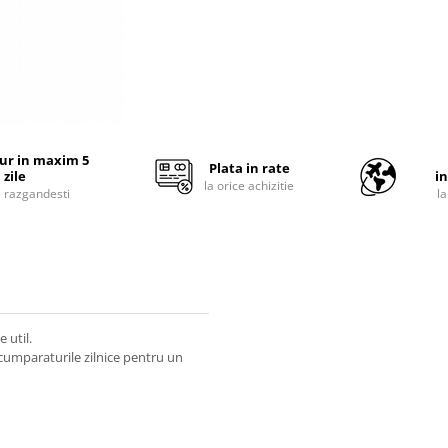
tur in maxim 5
Plata in rate
zile
i
la orice achizitie
e razgandesti
l
 util.
la cumparaturile zilnice pentru un