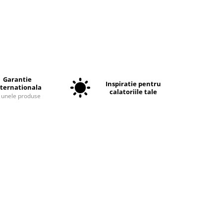
Garantie
Inspiratie pentru
nternationala
calatoriile tale
a unele produse