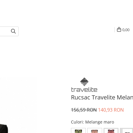
0,00
Rucsac Travelite Mela
156,59 RON
140,93 RON
Culori
: Melange maro