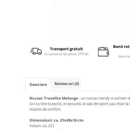
Banii re
Transport gratuit
la comenzi de peste 279 lei
daca t
Review-uri
(0)
Descriere
Rucsac Travelite Melange
- un rucsac trendy si extrem de
Ia-l cu tine la picnic, in excursii, la sala de sport sau chiar 
maxim de confort.
Dimensiuni: ca. 31x45x16 cm
Volum: ca. 22 l