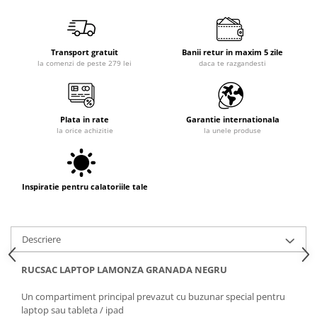
Transport gratuit
Banii retur in maxim 5 zile
la comenzi de peste 279 lei
daca te razgandesti
Plata in rate
Garantie internationala
la orice achizitie
la unele produse
Inspiratie pentru calatoriile tale
Descriere
RUCSAC LAPTOP LAMONZA GRANADA NEGRU
Un compartiment principal prevazut cu buzunar special pentru
laptop sau tableta / ipad