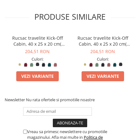
PRODUSE SIMILARE
Rucsac travelite Kick-Off
Rucsac travelite Kick-Off
Cabin, 40 x 25 x 20 cm(
Cabin, 40 x 25 x 20 cm(
bagaj permis gratuit la
bagaj permis gratuit la
204,51 RON
204,51 RON
companii low-cost)
companii low-cost)
Culori:
Culori:
VEZI VARIANTE
VEZI VARIANTE
Newsletter
Nu rata ofertele si promotiile noastre
Vreau sa primesc newslettere cu promotiile
magazinului. Afla mai multe in
Politica de