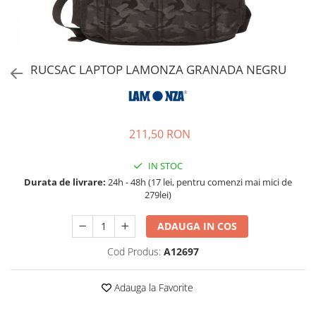
Accesorii bagaje
Huse troler
Business Travel
Borsete
RUCSAC LAPTOP LAMONZA GRANADA NEGRU
Resigilate
Reduceri bagaje
211,50 RON
IN STOC
Durata de livrare:
24h - 48h (17 lei, pentru comenzi mai mici de
279lei)
ADAUGA IN COS
Cod Produs:
A12697
Adauga la Favorite