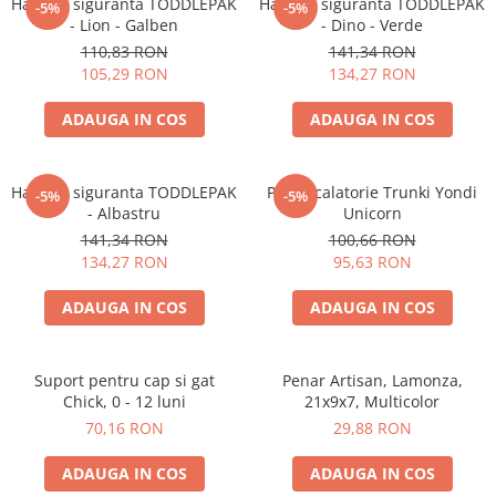
Accesorii bagaje
Ham de siguranta TODDLEPAK
Ham de siguranta TODDLEPAK
-5%
-5%
- Lion - Galben
- Dino - Verde
Huse troler
110,83 RON
141,34 RON
Business Travel
105,29 RON
134,27 RON
Borsete
ADAUGA IN COS
ADAUGA IN COS
Resigilate
Reduceri bagaje
Ham de siguranta TODDLEPAK
Perna calatorie Trunki Yondi
-5%
-5%
- Albastru
Unicorn
141,34 RON
100,66 RON
134,27 RON
95,63 RON
ADAUGA IN COS
ADAUGA IN COS
Suport pentru cap si gat
Penar Artisan, Lamonza,
Chick, 0 - 12 luni
21x9x7, Multicolor
70,16 RON
29,88 RON
ADAUGA IN COS
ADAUGA IN COS