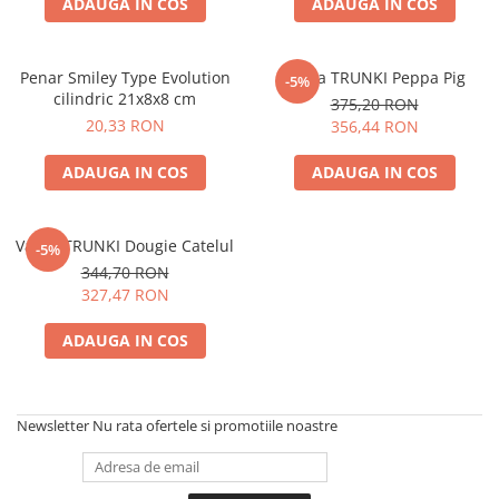
ADAUGA IN COS
ADAUGA IN COS
Penar Smiley Type Evolution
Valiza TRUNKI Peppa Pig
-5%
cilindric 21x8x8 cm
375,20 RON
20,33 RON
356,44 RON
ADAUGA IN COS
ADAUGA IN COS
Valiza TRUNKI Dougie Catelul
-5%
344,70 RON
327,47 RON
ADAUGA IN COS
Newsletter
Nu rata ofertele si promotiile noastre