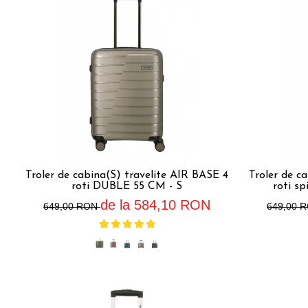
Accesorii bagaje
Huse troler
Business Travel
Borsete
Resigilate
Reduceri bagaje
Troler de cabina(S) travelite AIR BASE 4
Troler de c
roti DUBLE 55 CM - S
roti sp
de la 584,10 RON
649,00 RON
649,00 