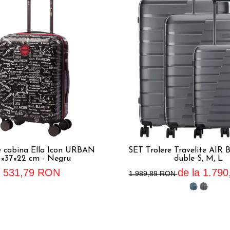
e cabina Ella Icon URBAN
SET Trolere Travelite AIR 
3×37×22 cm - Negru
duble S, M, L
531,79 RON
de la 1.79
1.989,89 RON