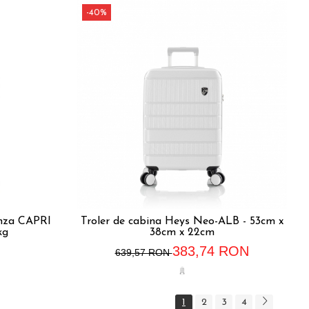
-40%
onza CAPRI
Troler de cabina Heys Neo-ALB - 53cm x
kg
38cm x 22cm
383,74 RON
639,57 RON
1
2
3
4