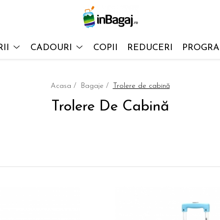
II
CADOURI
COPII
REDUCERI
PROGRAM
Acasa /
Bagaje /
Trolere de cabină
Trolere De Cabină