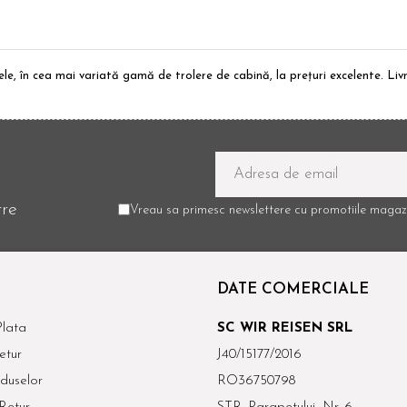
ele, în cea mai variată gamă de trolere de cabină, la prețuri excelente. L
tre
Vreau sa primesc newslettere cu promotiile magazi
DATE COMERCIALE
lata
SC WIR REISEN SRL
etur
J40/15177/2016
duselor
RO36750798