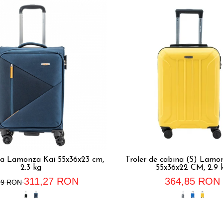
na Lamonza Kai 55x36x23 cm,
Troler de cabina (S) Lam
2.3 kg
55x36x22 CM, 2.9 
311,27 RON
364,85 RON
09 RON