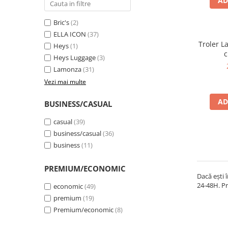
AD
Bric's
(2)
ELLA ICON
(37)
Troler 
Heys
(1)
c
Heys Luggage
(3)
Lamonza
(31)
Vezi mai multe
AD
BUSINESS/CASUAL
casual
(39)
business/casual
(36)
business
(11)
PREMIUM/ECONOMIC
Dacă ești 
24-48H. Pr
economic
(49)
premium
(19)
Premium/economic
(8)