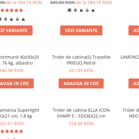
S
39 x 20 cm - S
RON
de la 584,10 RON
649,00 RON
de la 584,10 RON
EZI VARIANTE
VEZI VARIANTE
AD
Dortmund 40x30x20
Troler de cabina(S) Travelite
LAMONZA
1.76 kg, albastru
PRIEGO,Petrol
180,98 RON
261,89 RON
AUGA IN COS
ADAUGA IN COS
AD
Lamonza Superlight
Troler de cabina ELLA ICON
Troler 
0x21 cm, 1.8 kg
SHARP S - 55X36X22 cm
NEO 
247,61 RON
524,00 RON