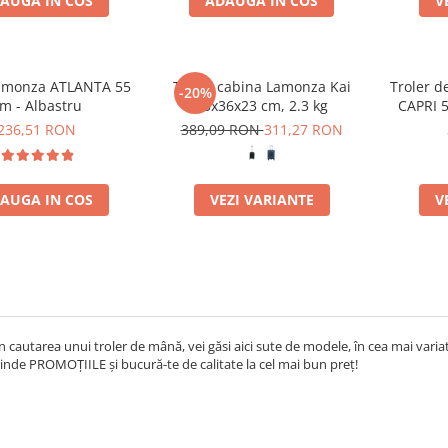
AUGA IN COS
ADAUGA IN COS
V
Lamonza ATLANTA 55
Troler cabina Lamonza Kai
Troler d
-20%
m - Albastru
55x36x23 cm, 2.3 kg
CAPRI 5
236,51 RON
389,09 RON
311,27 RON
AUGA IN COS
VEZI VARIANTE
V
în cautarea unui troler de mână, vei găsi aici sute de modele, în cea mai varia
inde PROMOȚIILE și bucură-te de calitate la cel mai bun preț!