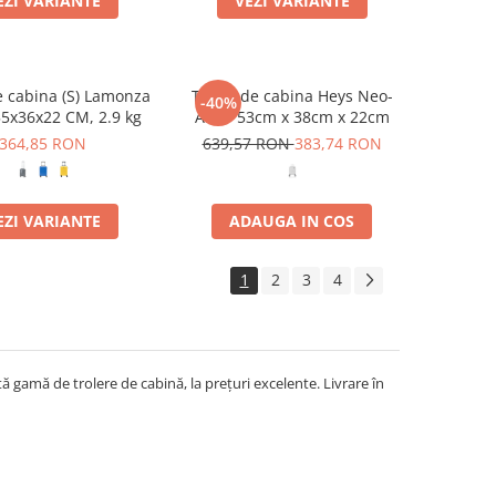
EZI VARIANTE
VEZI VARIANTE
e cabina (S) Lamonza
Troler de cabina Heys Neo-
-40%
5x36x22 CM, 2.9 kg
ALB - 53cm x 38cm x 22cm
364,85 RON
639,57 RON
383,74 RON
EZI VARIANTE
ADAUGA IN COS
1
2
3
4
tă gamă de trolere de cabină, la prețuri excelente. Livrare în