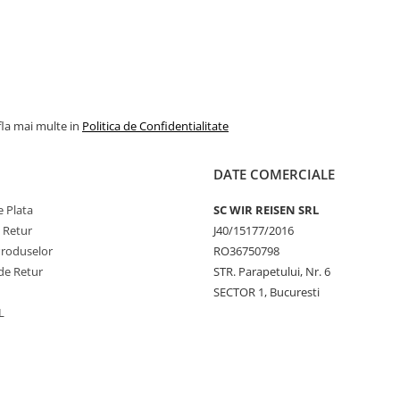
fla mai multe in
Politica de Confidentialitate
DATE COMERCIALE
 Plata
SC WIR REISEN SRL
e Retur
J40/15177/2016
Produselor
RO36750798
de Retur
STR. Parapetului, Nr. 6
SECTOR 1, Bucuresti
L