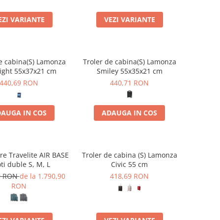
EZI VARIANTE
VEZI VARIANTE
e cabina(S) Lamonza
Troler de cabina(S) Lamonza
light 55x37x21 cm
Smiley 55x35x21 cm
440,69 RON
440,71 RON
AUGA IN COS
ADAUGA IN COS
re Travelite AIR BASE
Troler de cabina (S) Lamonza
oti duble S, M, L
Civic 55 cm
9 RON
de la 1.790,90
418,69 RON
RON