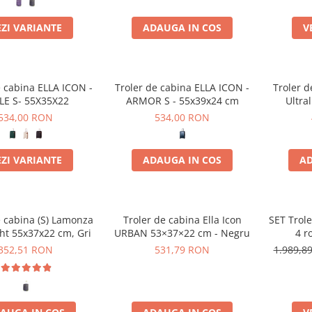
EZI VARIANTE
ADAUGA IN COS
V
e cabina ELLA ICON -
Troler de cabina ELLA ICON -
Troler d
LE S- 55X35X22
ARMOR S - 55x39x24 cm
Ultra
534,00 RON
534,00 RON
EZI VARIANTE
ADAUGA IN COS
AD
e cabina (S) Lamonza
Troler de cabina Ella Icon
SET Trole
ht 55x37x22 cm, Gri
URBAN 53×37×22 cm - Negru
4 r
352,51 RON
531,79 RON
1.989,8