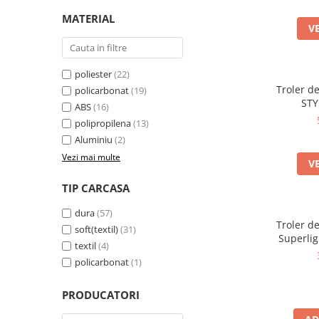
MATERIAL
V
poliester
(22)
Troler d
policarbonat
(19)
STY
ABS
(16)
polipropilena
(13)
Aluminiu
(2)
Vezi mai multe
V
TIP CARCASA
dura
(57)
Troler d
soft(textil)
(31)
Superlig
textil
(4)
policarbonat
(1)
PRODUCATORI