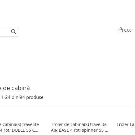
0,00
e de cabină
1-
24
din
94
produse
e cabina(S) travelite
Troler de cabina(S) travelite
Troler L
4 roti DUBLE 55 CM -
AIR BASE 4 roti spinner 55 x