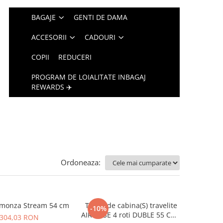
BAGAJE
GENTI DE DAMA
ACCESORII
CADOURI
COPII
REDUCERI
PROGRAM DE LOIALITATE INBAGAJ
REWARDS ✈️
Ordoneaza:
amonza Stream 54 cm
Troler de cabina(S) travelite
-10%
AIR BASE 4 roti DUBLE 55 CM -
304,03 RON