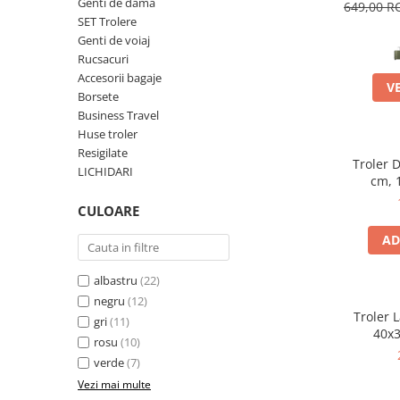
Accesorii bagaje
Genti de dama
649,00 
SET Trolere
Huse troler
Genti de voiaj
Business Travel
Rucsacuri
Accesorii bagaje
Borsete
V
Borsete
Resigilate
Business Travel
Huse troler
Reduceri bagaje
Resigilate
Troler 
LICHIDARI
cm, 
CULOARE
AD
albastru
(22)
negru
(12)
Troler 
gri
(11)
40x3
rosu
(10)
verde
(7)
Vezi mai multe