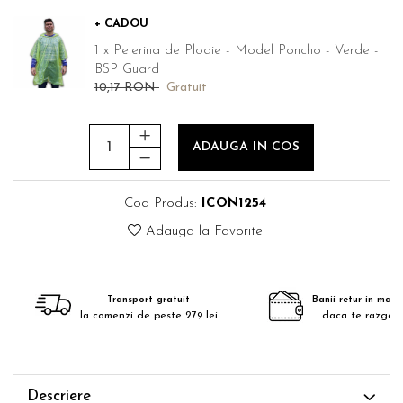
+ CADOU
1 x Pelerina de Ploaie - Model Poncho - Verde -
BSP Guard
10,17 RON
Gratuit
ADAUGA IN COS
Cod Produs:
ICON1254
Adauga la Favorite
Transport gratuit
Banii retur in maxim
la comenzi de peste 279 lei
daca te razgan
Descriere