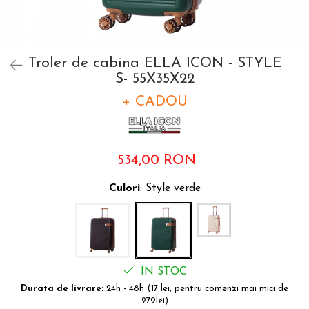
Accesorii bagaje
Huse troler
Business Travel
Troler de cabina ELLA ICON - STYLE
Borsete
S- 55X35X22
Resigilate
+ CADOU
Reduceri bagaje
534,00 RON
Culori
: Style verde
IN STOC
Durata de livrare:
24h - 48h (17 lei, pentru comenzi mai mici de
279lei)