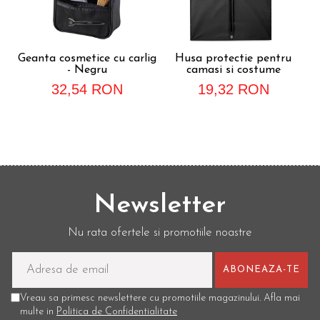
Geanta cosmetice cu carlig
Husa protectie pentru
- Negru
camasi si costume
32,54 RON
19,32 RON
Newsletter
Nu rata ofertele si promotiile noastre
Vreau sa primesc newslettere cu promotiile magazinului. Afla mai
multe in
Politica de Confidentialitate