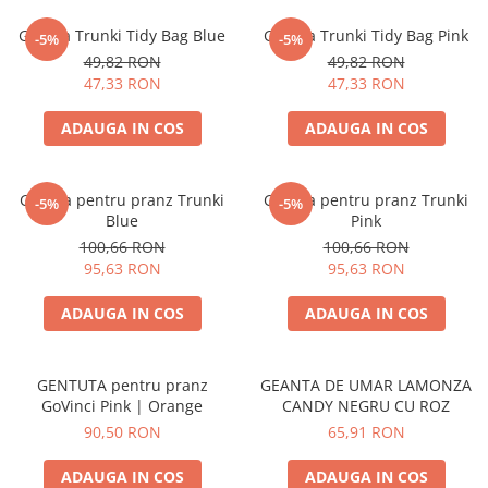
Accesorii bagaje
Huse troler
Geanta Trunki Tidy Bag Blue
Geanta Trunki Tidy Bag Pink
-5%
-5%
49,82 RON
49,82 RON
Business Travel
47,33 RON
47,33 RON
Borsete
ADAUGA IN COS
ADAUGA IN COS
Resigilate
Reduceri bagaje
Geanta pentru pranz Trunki
Geanta pentru pranz Trunki
-5%
-5%
Blue
Pink
100,66 RON
100,66 RON
95,63 RON
95,63 RON
ADAUGA IN COS
ADAUGA IN COS
GENTUTA pentru pranz
GEANTA DE UMAR LAMONZA
GoVinci Pink | Orange
CANDY NEGRU CU ROZ
90,50 RON
65,91 RON
ADAUGA IN COS
ADAUGA IN COS