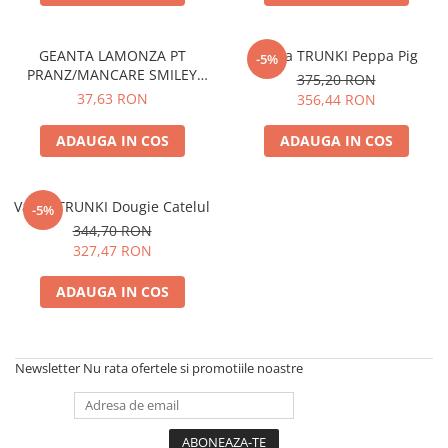
GEANTA LAMONZA PT
Valiza TRUNKI Peppa Pig
-5%
PRANZ/MANCARE SMILEY
375,20 RON
SCRIBBLE IT UP 24X14X15 CM
37,63 RON
356,44 RON
ADAUGA IN COS
ADAUGA IN COS
Valiza TRUNKI Dougie Catelul
-5%
344,70 RON
327,47 RON
ADAUGA IN COS
Newsletter
Nu rata ofertele si promotiile noastre