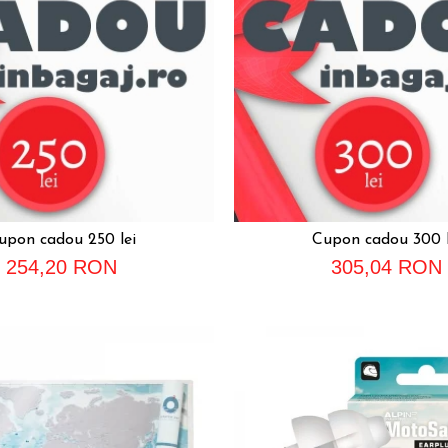
upon cadou 250 lei
Cupon cadou 300 l
254,20 RON
305,04 RON