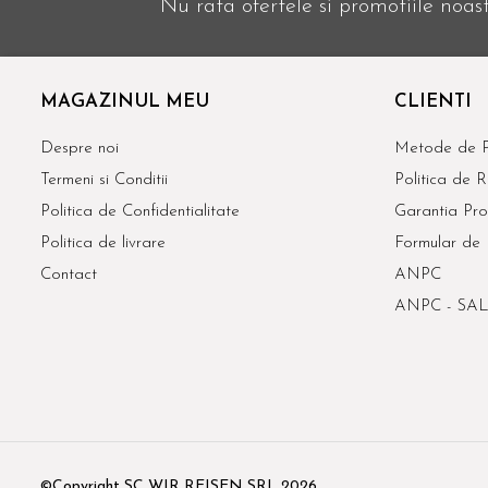
Nu rata ofertele si promotiile noas
MAGAZINUL MEU
CLIENTI
Despre noi
Metode de P
Termeni si Conditii
Politica de R
Politica de Confidentialitate
Garantia Pro
Politica de livrare
Formular de 
Contact
ANPC
ANPC - SAL
©Copyright SC WIR REISEN SRL 2026