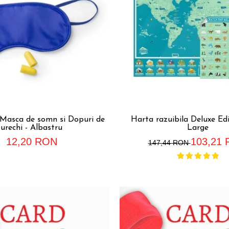
ca de somn si Dopuri de
Harta razuibila Deluxe Edi
urechi - Albastru
Large
12,20 RON
103,21
147,44 RON