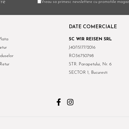
tre
Vreau sa primesc newslettere cu promotiile magazi
DATE COMERCIALE
lata
SC WIR REISEN SRL
etur
J40/15177/2016
duselor
RO36750798
Retur
STR. Parapetului, Nr. 6
SECTOR 1, Bucuresti