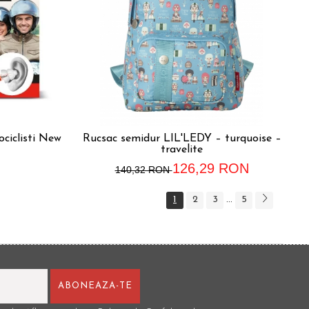
ciclisti New
Rucsac semidur LIL'LEDY – turquoise –
travelite
126,29 RON
140,32 RON
1
2
3
5
...