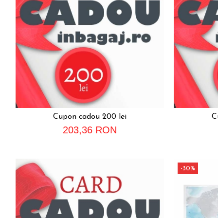
Cupon cadou 200 lei
C
203,36 RON
-30%