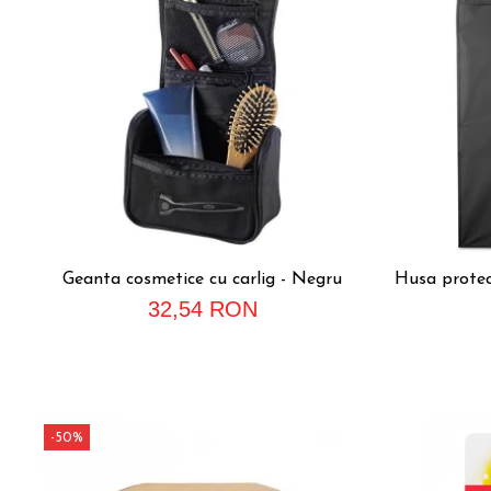
Accesorii bagaje
Huse troler
Business Travel
Borsete
Resigilate
Reduceri bagaje
Geanta cosmetice cu carlig - Negru
Husa protec
32,54 RON
-50%