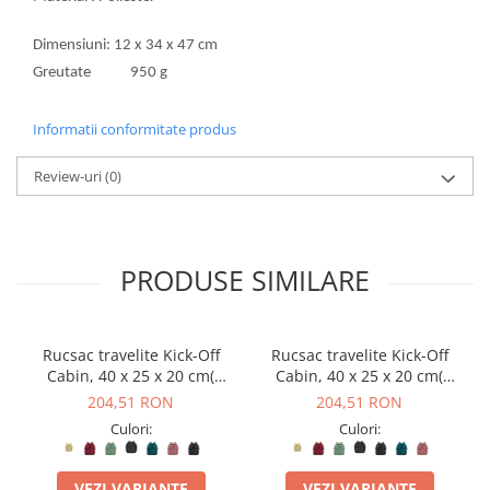
Dimensiuni: 12 x 34 x 47 cm
Greutate 950 g
Informatii conformitate produs
Review-uri
(0)
PRODUSE SIMILARE
Rucsac travelite Kick-Off
Rucsac travelite Kick-Off
Cabin, 40 x 25 x 20 cm(
Cabin, 40 x 25 x 20 cm(
bagaj permis gratuit la
bagaj permis gratuit la
204,51 RON
204,51 RON
companii low-cost)
companii low-cost)
Culori:
Culori:
VEZI VARIANTE
VEZI VARIANTE