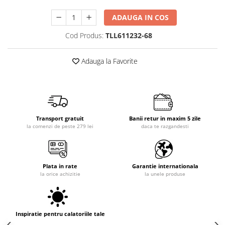
ADAUGA IN COS
Cod Produs:
TLL611232-68
Adauga la Favorite
Transport gratuit
Banii retur in maxim 5 zile
la comenzi de peste 279 lei
daca te razgandesti
Plata in rate
Garantie internationala
la orice achizitie
la unele produse
Inspiratie pentru calatoriile tale