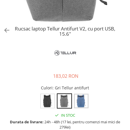
Accesorii bagaje
Huse troler
Business Travel
Borsete
Rucsac laptop Tellur Antifurt V2, cu port USB,
15.6"
Resigilate
Reduceri bagaje
183,02 RON
Culori
: Gri Tellur antifurt
IN STOC
Durata de livrare:
24h - 48h (17 lei, pentru comenzi mai mici de
279lei)