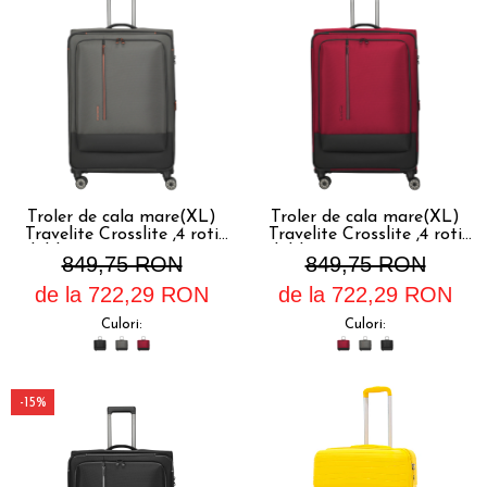
Troler de cala mare(XL)
Troler de cala mare(XL)
Travelite Crosslite ,4 roti
Travelite Crosslite ,4 roti
duble, 81 x 52 x 32/36 cm
duble, 81 x 52 x 32/36 cm
849,75 RON
849,75 RON
,expandabil
,expandabil
de la 722,29 RON
de la 722,29 RON
Culori:
Culori:
-15%