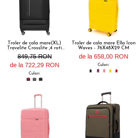
Troler de cala mare(XL)
Troler de cala mare Ella Icon
Travelite Crosslite ,4 roti
Waves - 76X48X29 CM
duble, 81 x 52 x 32/36 cm
849,75 RON
de la 658,00 RON
,expandabil
de la 722,29 RON
Culori:
Culori: