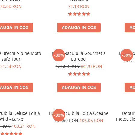
80,00 RON
71,18 RON
AUGA IN COS
ADAUGA IN COS
AD
e urechi Alpine Moto
Harta Razuibila Gourmet a
Harta Ra
-30%
-30%
safe Tour
Europei
131,
81,34 RON
121,00 RON
84,70 RON
AUGA IN COS
ADAUGA IN COS
AD
zuibila Deluxe Editia
Harta razuibila Editia Oceane
Dopuri
-30%
Wild - Large
motocicli
151,50 RON
106,05 RON
4 RON
103,21 RON