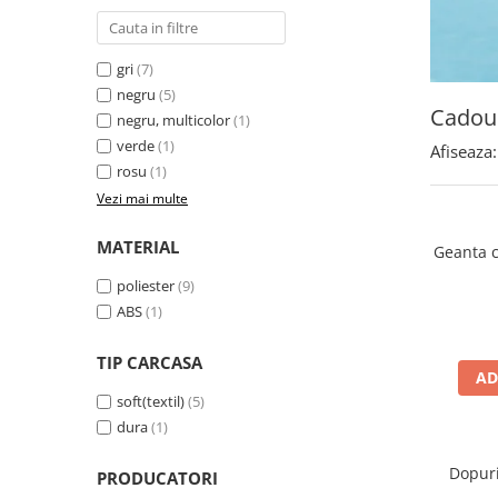
Accesorii bagaje
Huse troler
Business Travel
gri
(7)
negru
(5)
Borsete
Cadour
negru, multicolor
(1)
Resigilate
verde
(1)
Afiseaza:
rosu
(1)
Reduceri bagaje
Vezi mai multe
MATERIAL
Geanta c
poliester
(9)
ABS
(1)
TIP CARCASA
AD
soft(textil)
(5)
dura
(1)
Dopuri
PRODUCATORI