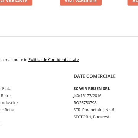
EZI VARIANTE
VEZI VARIANTE
AD
fla mai multe in
Politica de Confidentialitate
DATE COMERCIALE
 Plata
SC WIR REISEN SRL
e Retur
J40/15177/2016
Produselor
RO36750798
de Retur
STR. Parapetului, Nr. 6
SECTOR 1, Bucuresti
L