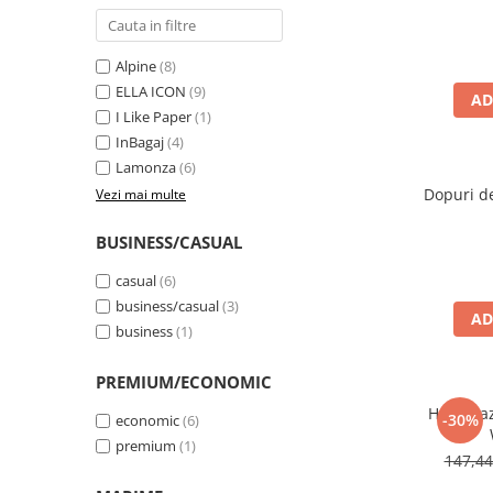
Alpine
(8)
ELLA ICON
(9)
AD
I Like Paper
(1)
InBagaj
(4)
Lamonza
(6)
Dopuri d
Vezi mai multe
BUSINESS/CASUAL
casual
(6)
business/casual
(3)
AD
business
(1)
PREMIUM/ECONOMIC
Harta ra
-30%
economic
(6)
premium
(1)
147,4