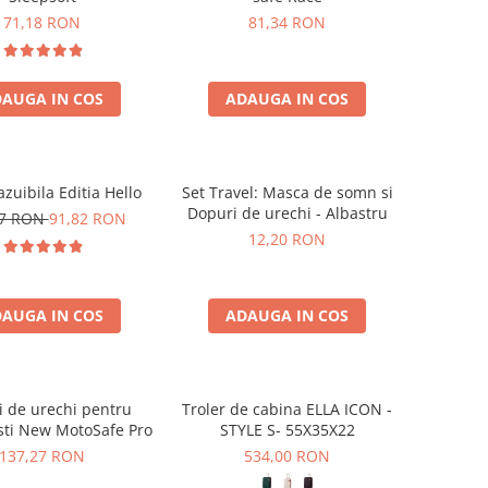
71,18 RON
81,34 RON
AUGA IN COS
ADAUGA IN COS
zuibila Editia Hello
Set Travel: Masca de somn si
Dopuri de urechi - Albastru
17 RON
91,82 RON
12,20 RON
AUGA IN COS
ADAUGA IN COS
 de urechi pentru
Troler de cabina ELLA ICON -
sti New MotoSafe Pro
STYLE S- 55X35X22
137,27 RON
534,00 RON