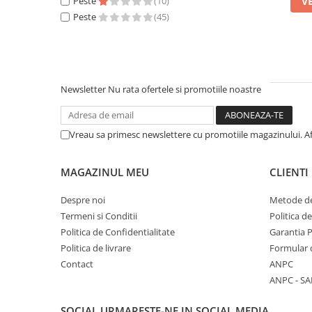
V
Peste
(10)
Peste
(45)
Newsletter
Nu rata ofertele si promotiile noastre
Vreau sa primesc newslettere cu promotiile magazinului. A
MAGAZINUL MEU
CLIENTI
Despre noi
Metode de
Termeni si Conditii
Politica d
Politica de Confidentialitate
Garantia 
Politica de livrare
Formular 
Contact
ANPC
ANPC - SA
SOCIAL
URMARESTE-NE IN SOCIAL MEDIA