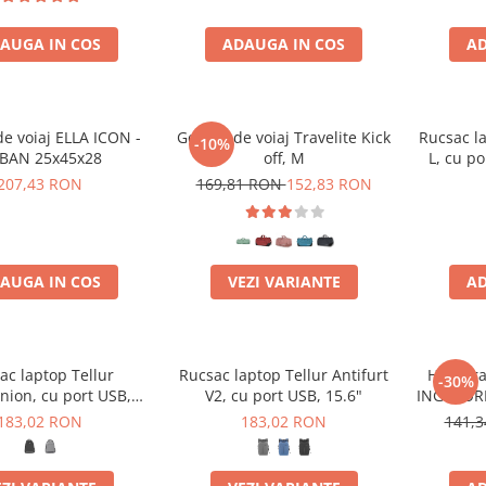
AUGA IN COS
ADAUGA IN COS
AD
e voiaj ELLA ICON -
Geanta de voiaj Travelite Kick
Rucsac l
-10%
BAN 25x45x28
off, M
L, cu po
207,43 RON
169,81 RON
152,83 RON
AUGA IN COS
VEZI VARIANTE
AD
ac laptop Tellur
Rucsac laptop Tellur Antifurt
Harta ra
-30%
ion, cu port USB,
V2, cu port USB, 15.6"
ING WORLD
15.6"
L
183,02 RON
183,02 RON
141,