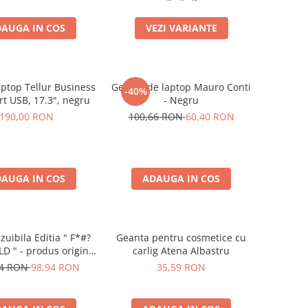
AUGA IN COS
VEZI VARIANTE
aptop Tellur Business
Geanta de laptop Mauro Conti
-40%
rt USB, 17.3", negru
- Negru
190,00 RON
100,66 RON
60,40 RON
AUGA IN COS
ADAUGA IN COS
zuibila Editia " F*#?
Geanta pentru cosmetice cu
 " - produs original
carlig Atena Albastru
uckies London
34 RON
98,94 RON
35,59 RON