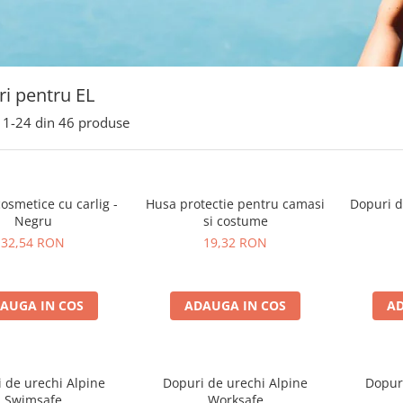
i pentru EL
1-
24
din
46
produse
osmetice cu carlig -
Husa protectie pentru camasi
Dopuri de
Negru
si costume
32,54 RON
19,32 RON
AUGA IN COS
ADAUGA IN COS
AD
 de urechi Alpine
Dopuri de urechi Alpine
Dopuri
Swimsafe
Worksafe